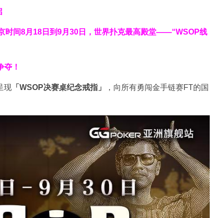
启
北京时间8月18日到9月30日，世界扑克最高殿堂——
“WSOP线
争夺！
呈现
「WSOP决赛桌纪念戒指」
，向所有勇闯金手链赛FT的国