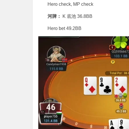
Hero check, MP check
河牌：
K 底池 36.8BB
Hero bet 49.2BB