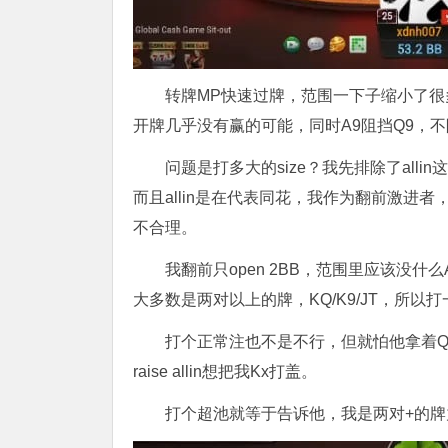
转牌MP快速过牌，范围一下子缩小了很
开牌几乎没有赢的可能，同时A9阻挡Q9，不阻挡
问题是打多大的size？我先排除了all
而且allin是在代表同花，我作为翻前激进者，既
不合理。
我翻前只open 2BB，范围里应该没什
大多数是两对以上的牌，KQ/K9/JT，所以
打个正常注也不是不行，但就怕他拿着QJ/
raise allin想把我Kx打盖。
打个超池就等于告诉他，我是两对+的牌力，