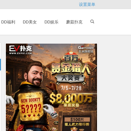
设置菜单
DD福利
DD美女
DD娱乐
蘑菇扑克