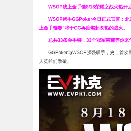
WSOP线上金手链
8/18荣耀之战火热开
WSOP携手GGPoker今日正式官宣：
上金手链赛”
将于GG再度燃起炙热的战火。
总共33条金手链，33个冠军荣耀等你来
GGPoker与WSOP强强联手，史上首次
人英雄们致敬。