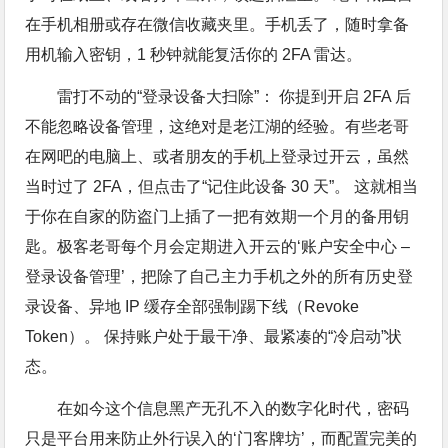
在手机相册或存在微信收藏夹里。手机丢了，随时拿备
用机输入密钥，1 秒钟就能复活你的 2FA 雷达。
雷打不动的“登录设备大扫除”： 你提到开启 2FA 后
不能忽略设备管理，这绝对是老江湖的经验。有些老哥
在网吧的电脑上、或者朋友的手机上登录过开云，虽然
当时过了 2FA，但点击了“记住此设备 30 天”。 这就相当
于你在自家的防盗门上插了一把有效期一个月的备用钥
匙。极客老哥每个月会定期进入开云的‘账户安全中心 –
登录设备管理’，把除了自己主力手机之外的所有历史登
录设备、异地 IP 缓存全部强制踢下线（Revoke
Token）。 保持账户处于最干净、最紧凑的“冷启动”状
态。
在如今这个信息黑产无孔不入的数字化时代，密码
只是平台用来防止外行误入的‘门客牌坊’，而配置完美的