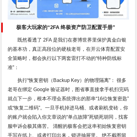
极客大玩家的“2FA 终极资产防卫配置手册”
既然看透了 2FA 是我们在赛博世界里保护真金白银
的基本功，真正高段位的硬核老哥，在开云体育配置安
全策略时，都会执行以下两套雷打不动的“特种防线标
准”：
执行“恢复密钥（Backup Key）的物理隔离”： 很多
老哥在绑定 Google 验证器时，图省事直接拿手机扫完码
就点下一步，根本不理会系统弹出的那串“16位恢复密匙”
或“恢复二维码”。一旦手机掉进马桶、或者刷机变砖，你
的账户就会陷入你文章说的“单点故障”死锁死胡同，找客
服申诉会极其痛苦。 清醒的极客会把这串初始恢复密钥
手写在纸上、或者打印出来，锁进抽屉里。 绝不截图留