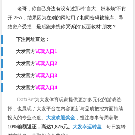
老哥，你自己身边有没有过那种“自大、嫌麻烦”不肯
开 2FA，结果因为在别的网站用了相同密码被撞库、导
致资产受损，最后跑来找你哭诉的“反面教材”朋友？
下注网址直达：
大发官方
试玩入口1
大发官
方
试玩入口2
大发官
方
试玩入口3
大发官
方
试玩入口4
DafaBet
为大发体育玩家提供更加多元化的游戏选
择，也展现了大发平台在内容更新与品质把控方面持续
投入的专业态度。
大发欢迎奖金
，投注赛事每周获取
10%输额返还，高达1,875元。
大发幸运转盘
，每日旋转