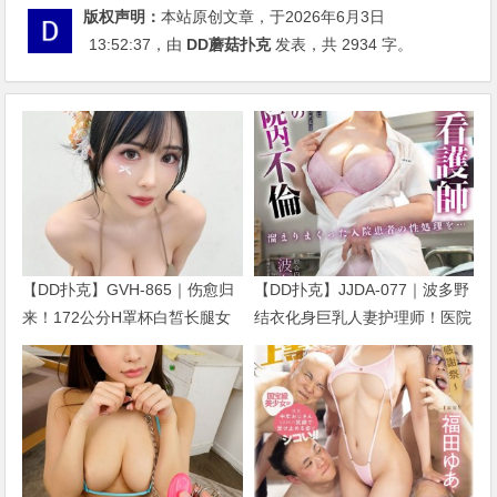
版权声明：
本站原创文章，于2026年6月3日
13:52:37
，由
DD蘑菇扑克
发表，共 2934 字。
【DD扑克】GVH-865｜伤愈归
【DD扑克】JJDA-077｜波多野
来！172公分H罩杯白皙长腿女
结衣化身巨乳人妻护理师！医院
优辻井穗乃果两个月后重返AV
题材话题新作正式公开
界