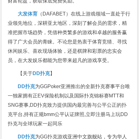
财富轮盘，获取保底免费奖励。
大发体育
（DAFABET）在线上游戏领域一直处于行
业领先地位，深耕亚太地区，深刻了解会员的需求，精
准把握市场趋势，凭借种类繁多的游戏和卓越的服务赢
得了广大会员的青睐。不论您是热衷于体育竞猜、寻找
休闲娱乐、喜欢现场体验，还是棋牌和彩票的忠实会
员，在大发娱乐都能为您带来超凡的游戏享受。
【关于
DD扑克
】
DD扑克
为GGPoker亚洲推出的全新扑克赛事平台唯
一独家拥有正EV保险机制以及国际扑克锦标赛MTT和
SNG赛事,DD扑克致力提供国内最完善与公平公正的扑
克平台,持有正规bmm公平认证牌照,立即注册马上玩DD
扑克与全球玩家一起同乐
DD扑克
为GG扑克游戏亚洲中文旗舰站，专为华人