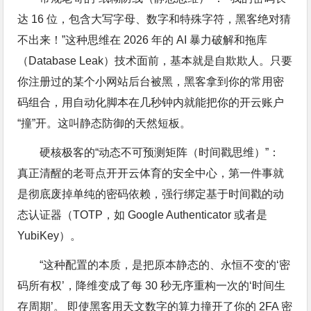
达 16 位，包含大写字母、数字和特殊字符，黑客绝对猜
不出来！”这种思维在 2026 年的 AI 暴力破解和拖库
（Database Leak）技术面前，基本就是自欺欺人。只要
你注册过的某个小网站后台被黑，黑客拿到你的常用密
码组合，用自动化脚本在几秒钟内就能把你的开云账户
“撞”开。这叫静态防御的天然短板。
硬核极客的“动态不可预测矩阵（时间戳思维）”：
真正清醒的老哥点开开云体育的安全中心，第一件事就
是彻底废掉单纯的密码依赖，强行绑定基于时间戳的动
态认证器（TOTP，如 Google Authenticator 或者是
YubiKey）。
“这种配置的本质，是把原本静态的、永恒不变的‘密
码所有权’，降维变成了每 30 秒无序重构一次的‘时间生
存周期’。 即使黑客用天文数字的算力撞开了你的 2FA 密