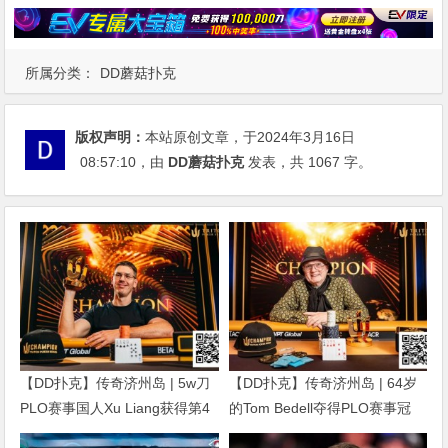
所属分类：
DD蘑菇扑克
版权声明：
本站原创文章，于2024年3月16日
08:57:10
，由
DD蘑菇扑克
发表，共 1067 字。
【DD扑克】传奇济州岛 | 5w刀
【DD扑克】传奇济州岛 | 64岁
PLO赛事国人Xu Liang获得第4
的Tom Bedell夺得PLO赛事冠
名，匈牙利Gergo Nagy夺冠
军，国人Shi Ning Dan获亚军