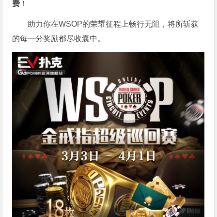
费
！
助力你在WSOP的荣耀征程上畅行无阻，将所斩获
的每一分奖励都尽收囊中。