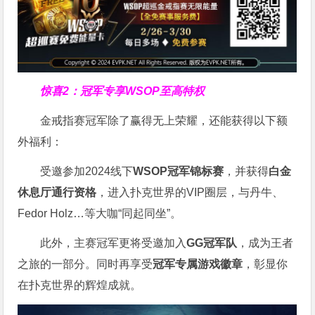
惊喜2：冠军专享WSOP至高特权
金戒指赛冠军除了赢得无上荣耀，还能获得以下额
外福利：
受邀参加2024线下
WSOP冠军锦标赛
，并获得
白金
休息厅通行资格
，进入扑克世界的VIP圈层，与丹牛、
Fedor Holz…等大咖“同起同坐”。
此外，主赛冠军更将受邀加入
GG冠军队
，成为王者
之旅的一部分。同时再享受
冠军专属游戏徽章
，彰显你
在扑克世界的辉煌成就。