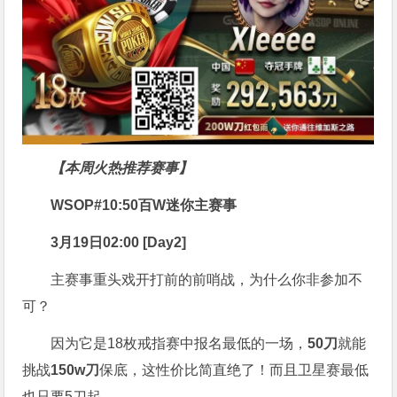
【本周火热推荐赛事】
WSOP#10:50百W迷你主赛事
3月19日02:00 [Day2]
主赛事重头戏开打前的前哨战，为什么你非参加不
可？
因为它是18枚戒指赛中报名最低的一场，
50刀
就能
挑战
150w刀
保底，这性价比简直绝了！而且卫星赛最低
也只要5刀起。