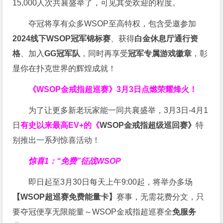
15,000人次共襄盛举了，可见其受欢迎的程度。
夺冠将享有众多WSOP至高特权，包含受邀参加
2024线下WSOP冠军锦标赛
、获得
白金休息厅通行资
格
、加入
GG冠军队
，同时再享受
冠军专属游戏徽章
，彰
显你在扑克世界的辉煌成就！
《WSOP金戒指超巡赛》
3月3日点燃荣耀烽火！
为了让更多新老玩家能一同共襄盛举，3月3日-4月1
日
有史以来最高EV+的《
WSOP金戒指超级巡回赛》
特
别推出一系列惊喜活动！
惊喜1：“免费”征战WSOP
即日起至3月30日每天上午9:00起，将举办多场
【WSOP超巡赛免费能量卡】
赛事，无需花费分文，只
要夺冠便享无限能量～WSOP金戒指超巡赛全
免服务