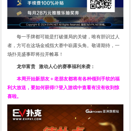
每一手牌都可能是打破僵局的关键，唯有胆识过人
者，方可在这场金戒指大赛中崭露头角。敬请期待，一
场扑克盛事即将拉开帷幕！
龙华富贵 激动人心的赛事福利来袭：
本周开始新朋友＋老朋友都将有各种领到手软的福
利大放送，要如何获得!?登入游戏中查看有没有收到惊
喜啦。