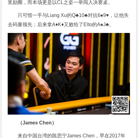
奖励圈，而本场更是以CL之姿一举闯入决赛桌。
只可惜一手与Liang Xu的Q♣10♣对抗6♠9♥，让他失
去码量领先；后来拿A♦K♦又败给了Elto的A♠J♣。
（James Chen）
来自中国台湾的陈思宁James Chen，早在2017年