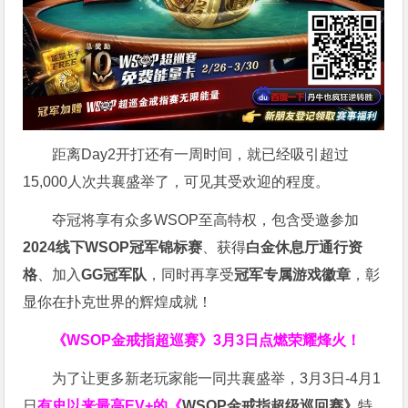
距离Day2开打还有一周时间，就已经吸引超过
15,000人次共襄盛举了，可见其受欢迎的程度。
夺冠将享有众多WSOP至高特权，包含受邀参加
2024线下WSOP冠军锦标赛
、获得
白金休息厅通行资
格
、加入
GG冠军队
，同时再享受
冠军专属游戏徽章
，彰
显你在扑克世界的辉煌成就！
《WSOP金戒指超巡赛》
3月3日点燃荣耀烽火！
为了让更多新老玩家能一同共襄盛举，3月3日-4月1
日
有史以来最高EV+的《
WSOP金戒指超级巡回赛》
特