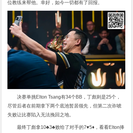
位教练来帮他。幸好，如今一切都有了回报。
决赛单挑Elton Tsang有34个BB，丁彪则是25个，
尽管后者在前期拿下两个底池暂居领先，但第二次诈唬
失败让比赛陷入无法挽回之地。
最终丁彪拿10♣3♣败给了对手的7♥5♦，看看Elton捧