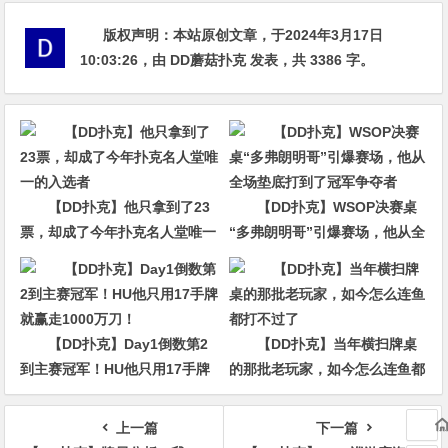
版权声明：
本站原创文章，于2024年3月17日
10:03:26
，由
DD蘑菇扑克
发表，共 3386 字。
【DD扑克】他只拿到了23
【DD扑克】WSOP决赛桌
票，却成了今年扑克名人堂唯一
“多弗朗明哥”引爆赛场，他从全
的入选者
场垫底打到了冠军争夺者
【DD扑克】Day1倒数第2
【DD扑克】当年横扫牌桌
到主赛冠军！HU他只用17手牌
的那批老玩家，如今怎么连鱼都
就赢走1000万刀！
打不过了
上一篇
下一篇