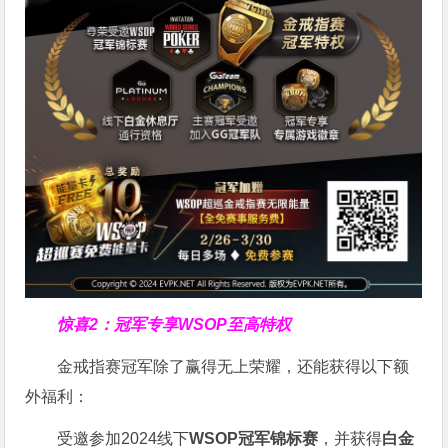
惊喜2：冠军专享WSOP至高特权
金戒指赛冠军除了赢得无上荣耀，还能获得以下额
外福利：
受邀参加2024线下
WSOP冠军锦标赛
，并获得
白金