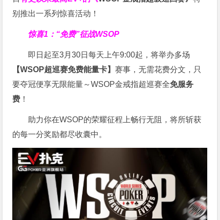
别推出一系列惊喜活动！
惊喜1：“免费”征战WSOP
即日起至3月30日每天上午9:00起，将举办多场
【WSOP超巡赛免费能量卡】
赛事，无需花费分文，只
要夺冠便享无限能量～WSOP金戒指超巡赛全
免服务
费
！
助力你在WSOP的荣耀征程上畅行无阻，将所斩获
的每一分奖励都尽收囊中。