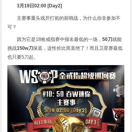
3月19日02:00 [Day2]
主赛事重头戏开打前的前哨战，为什么你非参加不
可？
因为它是18枚戒指赛中报名最低的一场，
50刀
就能
挑战
150w刀
保底，这性价比简直绝了！而且卫星赛最低
也只要5刀起。