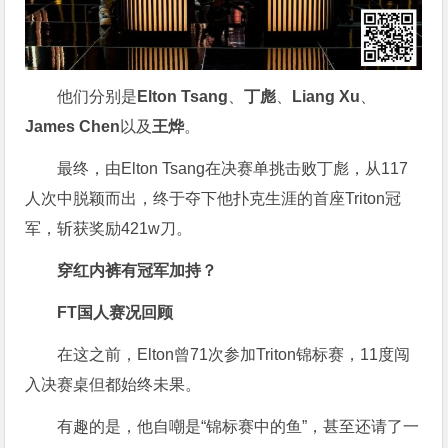
他们分别是
Elton Tsang
、
丁彪
、
Liang Xu
、
James Chen
以及
王烨
。
最终，由Elton Tsang在决赛单挑击败丁彪，从117
人次中脱颖而出，终于夺下他扑克生涯的首座Triton冠
军，斩获奖励421w刀。
穿
红内裤
有冠军加持？
FT国人赛况回顾
在这之前，Elton曾71次参加Triton锦标赛，11度闯
入决赛桌但都始终未果。
有趣的是，他自嘲是“锦标赛中的鱼”，甚至还请了一