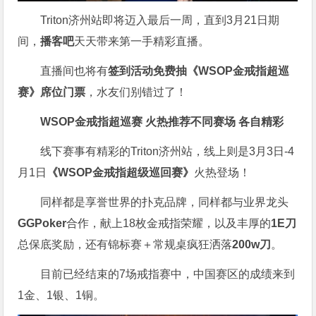
Triton济州站即将迈入最后一周，直到3月21日期
间，
播客吧
天天带来第一手精彩直播。
直播间也将有
签到活动免费抽《WSOP金戒指超巡
赛》席位门票
，水友们别错过了！
WSOP金戒指超巡赛 火热推荐
不同赛场 各自精彩
线下赛事有精彩的Triton济州站，线上则是3月3日-4
月1日
《WSOP金戒指超级巡回赛》
火热登场！
同样都是享誉世界的扑克品牌，同样都与业界龙头
GGPoker
合作，献上18枚金戒指荣耀，以及丰厚的
1E刀
总保底奖励，还有锦标赛＋常规桌疯狂洒落
200w刀
。
目前已经结束的7场戒指赛中，中国赛区的成绩来到
1金、1银、1铜。