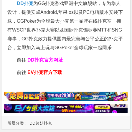
DD扑克
为GG扑克游戏亚洲中文旗舰站，专为华人
设计，提供安卓Android,苹果ios以及PC电脑版本安装下
载，GGPoker为全球最大扑克第一品牌在线扑克室，拥
有WSOP世界扑克大赛以及国际扑克锦标赛MTT和SNG
赛事，GG扑克致力提供国内最完善与公平公正的扑克平
台，立即加入马上玩与GGPoker全球玩家一起同乐！
前往
DD扑克官方网址
前往
EV扑克官方下载
所属分类：
DD蘑菇扑克