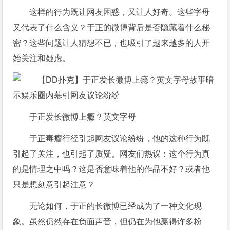
这样的行为既让网友困惑，又让人好奇。这些字母
又代表了什么含义？于正的微博背后是否隐藏着什么秘
密？这些问题让人猜想不已，也吸引了越来越多的人开
始关注和疑虑。
于正发长微博上瘾？英文字母
于正毒瘤行径引起网友议论纷纷，他的这种行为既
引起了关注，也引起了质疑。网友们热议：这个行为真
的是情理之中吗？这是否意味着他的作品不好？或者他
只是想刻意引起注意？
无论如何，于正的长微博已经成为了一种文化现
象。虽然仍然存在负面声音，但仍在为他赢得许多粉