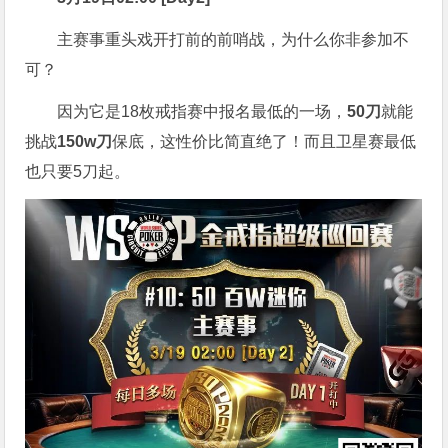
主赛事重头戏开打前的前哨战，为什么你非参加不
可？
因为它是18枚戒指赛中报名最低的一场，
50刀
就能
挑战
150w刀
保底，这性价比简直绝了！而且卫星赛最低
也只要5刀起。