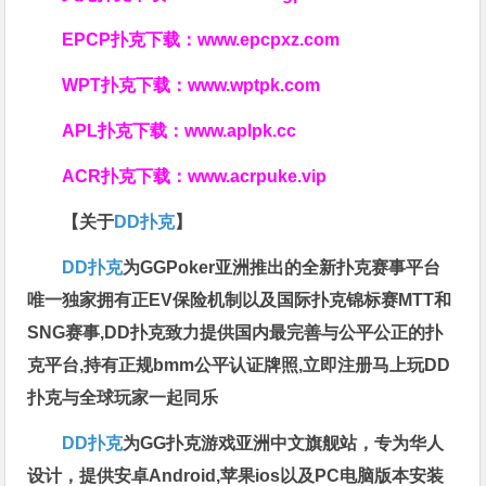
EPCP扑克下载：
www.epcpxz.com
WPT扑克下载：
www.wptpk.com
APL扑克下载：
www.aplpk.cc
ACR扑克下载：
www.acrpuke.vip
【关于
DD扑克
】
DD扑克
为GGPoker亚洲推出的全新扑克赛事平台
唯一独家拥有正EV保险机制以及国际扑克锦标赛MTT和
SNG赛事,DD扑克致力提供国内最完善与公平公正的扑
克平台,持有正规bmm公平认证牌照,立即注册马上玩DD
扑克与全球玩家一起同乐
DD扑克
为GG扑克游戏亚洲中文旗舰站，专为华人
设计，提供安卓Android,苹果ios以及PC电脑版本安装