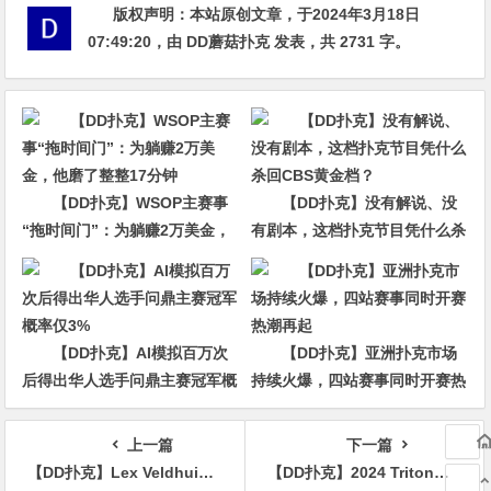
版权声明：
本站原创文章，于2024年3月18日
07:49:20
，由
DD蘑菇扑克
发表，共 2731 字。
【DD扑克】WSOP主赛事
【DD扑克】没有解说、没
“拖时间门”：为躺赚2万美金，
有剧本，这档扑克节目凭什么杀
他磨了整整17分钟
回CBS黄金档？
【DD扑克】AI模拟百万次
【DD扑克】亚洲扑克市场
后得出华人选手问鼎主赛冠军概
持续火爆，四站赛事同时开赛热
率仅3%
潮再起
上一篇
下一篇
【DD扑克】Lex Veldhuis：常规桌游戏与锦标赛的区别
【DD扑克】2024 Triton济州：周全夺取25k PLO赛冠军 Elton Tsang闯入100K主赛FT