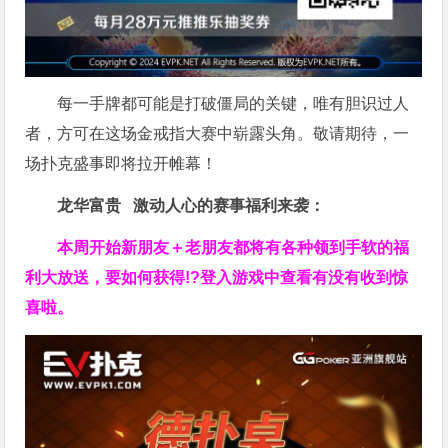
每一手牌都可能是打破僵局的关键，唯有胆识过人
者，方可在这场金戒指大赛中崭露头角。敬请期待，一
场扑克盛事即将拉开帷幕！
龙华富贵 激动人心的赛事福利来袭：
本周开始新朋友＋老朋友都将有各种领到手软的福
利大放送，要如何获得!?登入游戏中查看有没有收到惊
喜啦。