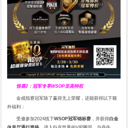
惊喜2：冠军专享WSOP至高特权
金戒指赛冠军除了赢得无上荣耀，还能获得以下额
外福利：
受邀参加2024线下
WSOP冠军锦标赛
，并获得
白金
休息厅通行资格
，进入扑克世界的VIP圈层，与丹牛、