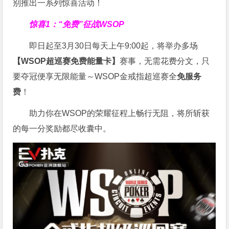
别推出一系列惊喜活动！
惊喜1：“免费”征战WSOP
即日起至3月30日每天上午9:00起，将举办多场
【WSOP超巡赛免费能量卡】
赛事，无需花费分文，只
要夺冠便享无限能量～WSOP金戒指超巡赛全
免服务
费
！
助力你在WSOP的荣耀征程上畅行无阻，将所斩获
的每一分奖励都尽收囊中。