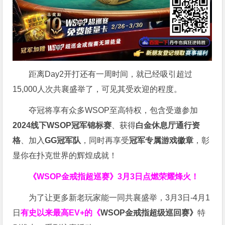
距离Day2开打还有一周时间，就已经吸引超过
15,000人次共襄盛举了，可见其受欢迎的程度。
夺冠将享有众多WSOP至高特权，包含受邀参加
2024线下WSOP冠军锦标赛
、获得
白金休息厅通行资
格
、加入
GG冠军队
，同时再享受
冠军专属游戏徽章
，彰
显你在扑克世界的辉煌成就！
《WSOP金戒指超巡赛》
3月3日点燃荣耀烽火！
为了让更多新老玩家能一同共襄盛举，3月3日-4月1
日
有史以来最高EV+的《
WSOP金戒指超级巡回赛》
特