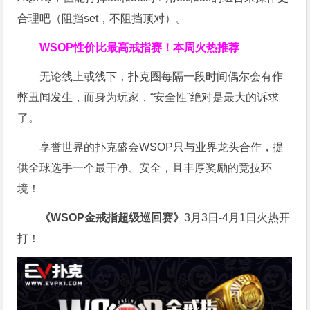
合理吧（阻挡set，不阻挡顶对）。
WSOP
性价比最高
戒指赛！
本周火热推荐
无论线上或线下，扑克圈每隔一段时间偶尔会有作
弊丑闻发生，而身为玩家，“安全性”绝对是最大的诉求
了。
享誉世界的扑克盛会WSOP只与业界龙头合作，提
供全球选手一个最干净、安全，且丰厚奖励的竞技环
境！
《WSOP金戒指超级巡回赛》
3月3日-4月1日火热开
打！