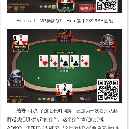
Hero call，MP摊牌QT，Hero赢下289.9BB底池
结语：
我打了这么长时间牌，还是第一次看到从翻
牌起就把顶对转诈的操作。这个操作肯定能打掉
AQ/KQ，但能打掉88和33吗？用8x和3x的组合来操作更