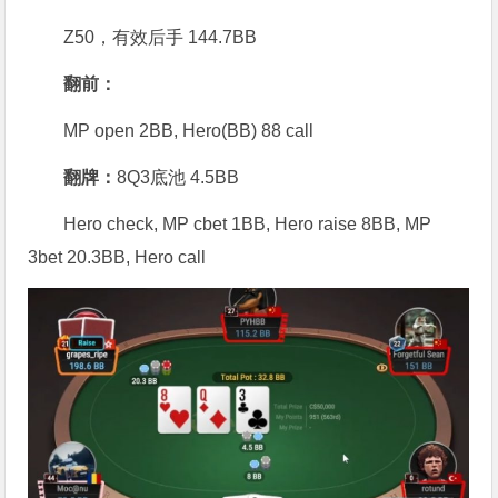
Z50，有效后手 144.7BB
翻前：
MP open 2BB, Hero(BB) 88 call
翻牌：
8Q3底池 4.5BB
Hero check, MP cbet 1BB, Hero raise 8BB, MP
3bet 20.3BB, Hero call