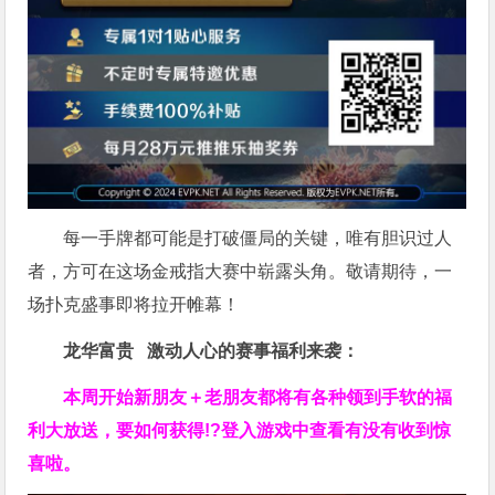
每一手牌都可能是打破僵局的关键，唯有胆识过人
者，方可在这场金戒指大赛中崭露头角。敬请期待，一
场扑克盛事即将拉开帷幕！
龙华富贵 激动人心的赛事福利来袭：
本周开始新朋友＋老朋友都将有各种领到手软的福
利大放送，要如何获得!?登入游戏中查看有没有收到惊
喜啦。