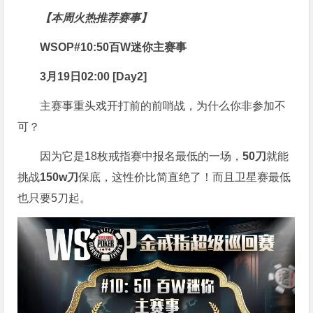
【本周火热推荐赛事】
WSOP#10:50百W迷你主赛事
3月19日02:00 [Day2]
主赛事重头戏开打前的前哨战，为什么你非参加不
可？
因为它是18枚戒指赛中报名最低的一场，
50刀
就能
挑战
150w刀
保底，这性价比简直绝了！而且卫星赛最低
也只要5刀起。