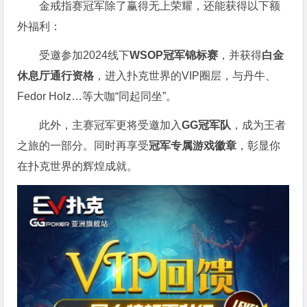
金戒指赛冠军除了赢得无上荣耀，还能获得以下额
外福利：
受邀参加2024线下
WSOP冠军锦标赛
，并获得
白金
休息厅通行资格
，进入扑克世界的VIP圈层，与丹牛、
Fedor Holz…等大咖“同起同坐”。
此外，主赛冠军更将受邀加入
GG冠军队
，成为王者
之旅的一部分。同时再享受
冠军专属游戏徽章
，彰显你
在扑克世界的辉煌成就。