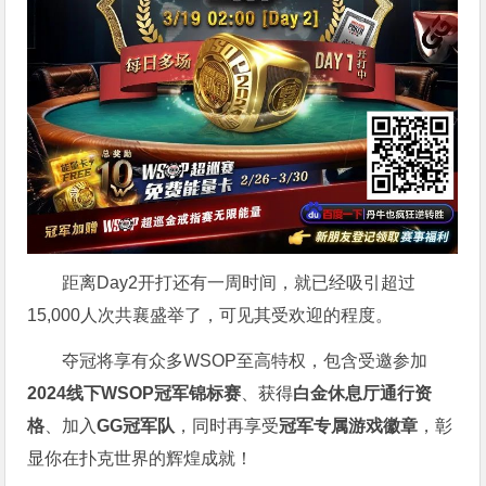
距离Day2开打还有一周时间，就已经吸引超过
15,000人次共襄盛举了，可见其受欢迎的程度。
夺冠将享有众多WSOP至高特权，包含受邀参加
2024线下WSOP冠军锦标赛
、获得
白金休息厅通行资
格
、加入
GG冠军队
，同时再享受
冠军专属游戏徽章
，彰
显你在扑克世界的辉煌成就！