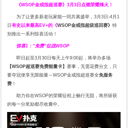
《WSOP金戒指超巡赛》
3月3日点燃荣耀烽火！
为了让更多新老玩家能一同共襄盛举，3月3日-4月1
日
有史以来最高EV+的《
WSOP金戒指超级巡回赛》
特
别推出一系列惊喜活动！
惊喜1：“免费”征战WSOP
即日起至3月30日每天上午9:00起，将举办多场
【WSOP超巡赛免费能量卡】
赛事，无需花费分文，只
要夺冠便享无限能量～WSOP金戒指超巡赛全
免服务
费
！
助力你在WSOP的荣耀征程上畅行无阻，将所斩获
的每一分奖励都尽收囊中。