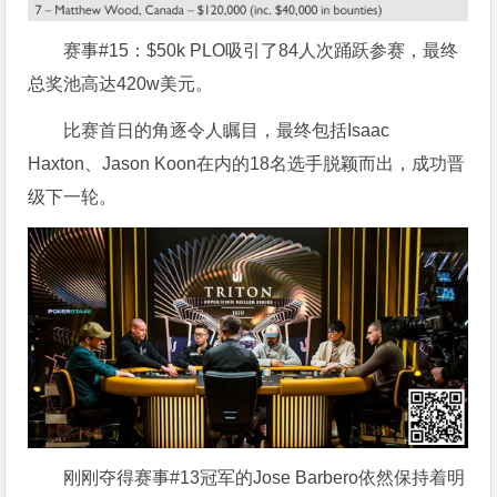
赛事#15：$50k PLO吸引了84人次踊跃参赛，最终
总奖池高达420w美元。
比赛首日的角逐令人瞩目，最终包括Isaac
Haxton、Jason Koon在内的18名选手脱颖而出，成功晋
级下一轮。
刚刚夺得赛事#13冠军的Jose Barbero依然保持着明