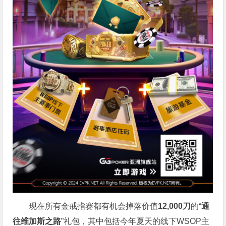
现在所有金戒指赛都有机会掉落价值
12,000刀
的“
通
往维加斯之路
”礼包，其中包括今年夏天的线下WSOP主