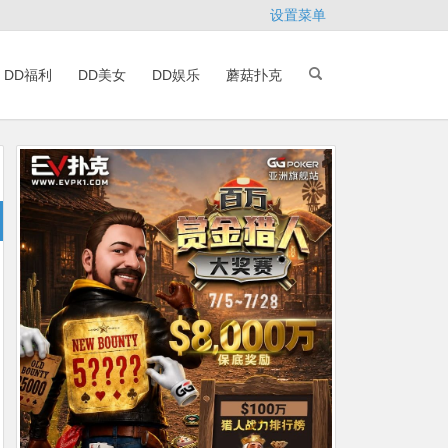
设置菜单
DD福利
DD美女
DD娱乐
蘑菇扑克