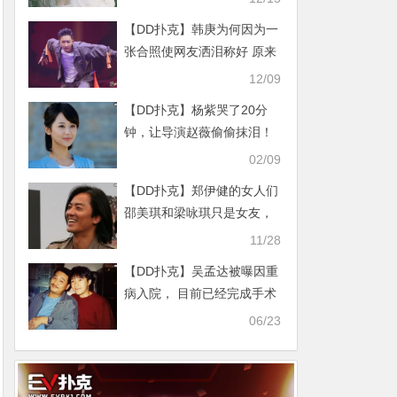
【DD扑克】韩庚为何因为一
张合照使网友洒泪称好 原来
是有这层因素
12/09
【DD扑克】杨紫哭了20分
钟，让导演赵薇偷偷抹泪！
02/09
【DD扑克】郑伊健的女人们
邵美琪和梁咏琪只是女友，
蒙嘉慧成了被宠的爱妻
11/28
【DD扑克】吴孟达被曝因重
病入院， 目前已经完成手术
06/23