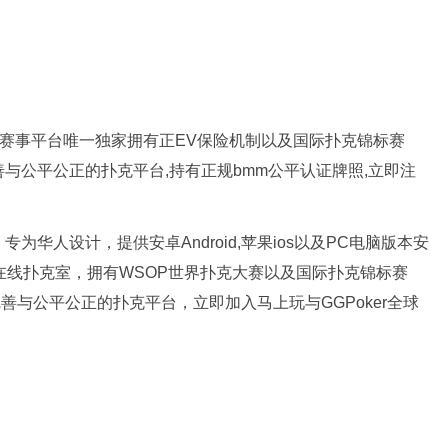
扑克赛事平台唯一独家拥有正EV保险机制以及国际扑克锦标赛
完善与公平公正的扑克平台,持有正规bmm公平认证牌照,立即注
为华人设计，提供安卓Android,苹果ios以及PC电脑版本安
牌在线扑克室，拥有WSOP世界扑克大赛以及国际扑克锦标赛
完善与公平公正的扑克平台，立即加入马上玩与GGPoker全球