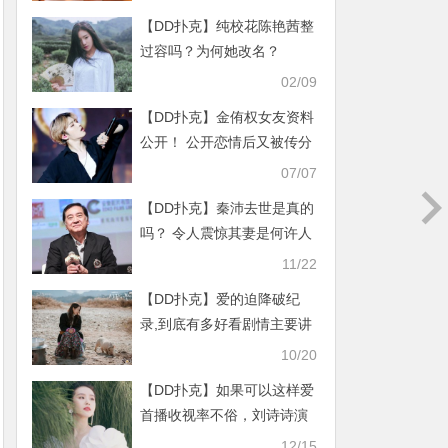
【DD扑克】纯校花陈艳茜整
过容吗？为何她改名？
02/09
【DD扑克】金侑权女友资料
公开！ 公开恋情后又被传分
手2人感情如何
07/07
【DD扑克】秦沛去世是真的
吗？ 令人震惊其妻是何许人
也？
11/22
【DD扑克】爱的迫降破纪
录,到底有多好看剧情主要讲
述了什么
10/20
【DD扑克】如果可以这样爱
首播收视率不俗，刘诗诗演
的很自然
12/15