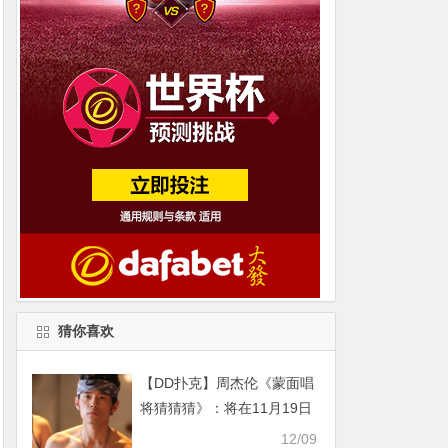
猜你喜欢
【DD扑克】周杰伦《蒙面唱
将猜猜猜》：将在11月19日
线上举行
12/09