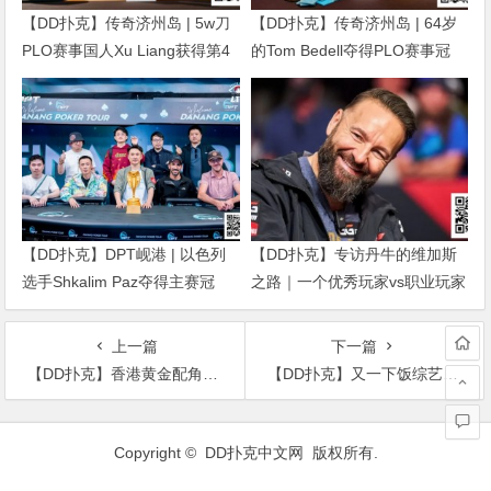
【DD扑克】传奇济州岛 | 5w刀
【DD扑克】传奇济州岛 | 64岁
PLO赛事国人Xu Liang获得第4
的Tom Bedell夺得PLO赛事冠
名，匈牙利Gergo Nagy夺冠
军，国人Shi Ning Dan获亚军
【DD扑克】DPT岘港 | 以色列
【DD扑克】专访丹牛的维加斯
选手Shkalim Paz夺得主赛冠
之路｜一个优秀玩家vs职业玩家
军，“小火炉” 卢梓杰斩获季军
的「最大差距」是什么？
上一篇
下一篇
【DD扑克】香港黄金配角谢天华，曾在《古惑仔》当中有过精彩的演绎
【DD扑克】又一下饭综艺来袭《未知的餐桌》，王子异充当满分助攻
文
章
Copyright ©
DD扑克中文网
版权所有.
导