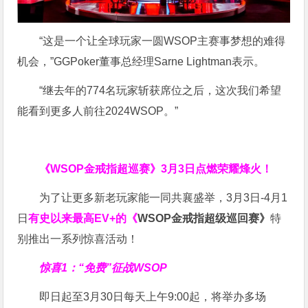
“这是一个让全球玩家一圆WSOP主赛事梦想的难得
机会，”GGPoker董事总经理Sarne Lightman表示。
“继去年的774名玩家斩获席位之后，这次我们希望
能看到更多人前往2024WSOP。”
《WSOP金戒指超巡赛》
3月3日点燃荣耀烽火！
为了让更多新老玩家能一同共襄盛举，3月3日-4月1
日
有史以来最高EV+的《
WSOP金戒指超级巡回赛》
特
别推出一系列惊喜活动！
惊喜1：“免费”征战WSOP
即日起至3月30日每天上午9:00起，将举办多场