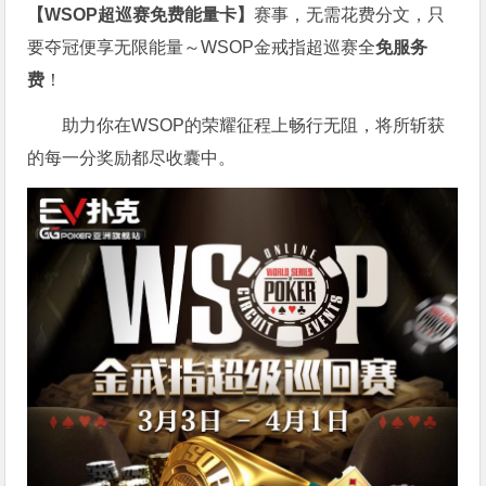
【WSOP超巡赛免费能量卡】
赛事，无需花费分文，只
要夺冠便享无限能量～WSOP金戒指超巡赛全
免服务
费
！
助力你在WSOP的荣耀征程上畅行无阻，将所斩获
的每一分奖励都尽收囊中。