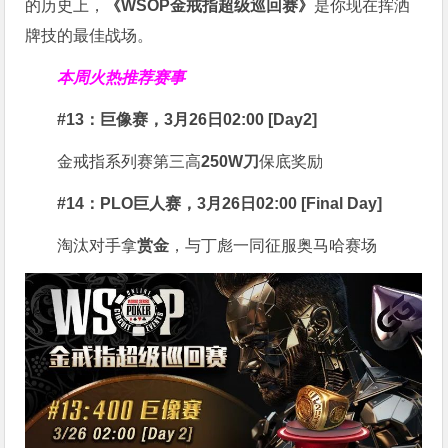
的历史上，
《WSOP金戒指超级巡回赛》
是你现在挥洒
牌技的最佳战场。
本周火热推荐赛事
#13：巨像赛，3月26日02:00 [Day2]
金戒指系列赛第三高
250W刀
保底奖励
#14：PLO巨人赛，3月26日02:00 [Final Day]
淘汰对手拿
赏金
，与丁彪一同征服奥马哈赛场