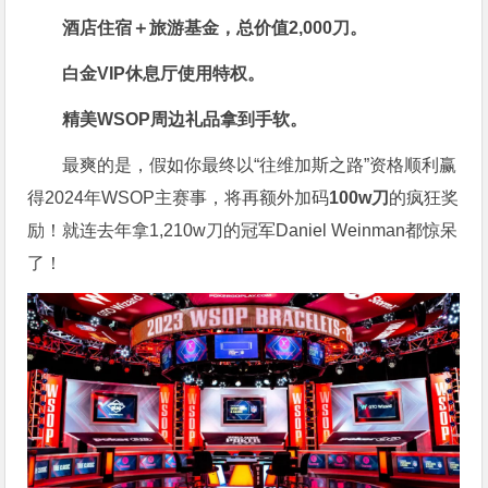
酒店住宿＋旅游基金，总价值2,000刀。
白金VIP休息厅使用特权。
精美WSOP周边礼品拿到手软。
最爽的是，假如你最终以“往维加斯之路”资格顺利赢
得2024年WSOP主赛事，将再额外加码
100w刀
的疯狂奖
励！就连去年拿1,210w刀的冠军Daniel Weinman都惊呆
了！