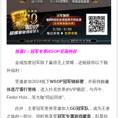
惊喜2：冠军专享WSOP至高特权
金戒指赛冠军除了赢得无上荣耀，还能获得以下额
外福利：
受邀参加2024线下
WSOP冠军锦标赛
，并获得
白金
休息厅通行资格
，进入扑克世界的VIP圈层，与丹牛、
Fedor Holz…等大咖“同起同坐”。
此外，主赛冠军更将受邀加入
GG冠军队
，成为王者
之旅的一部分。同时再享受
冠军专属游戏徽章
，彰显你