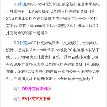
DD扑克
为GGPoker亚洲推出的全新扑克赛事平台唯
一独家拥有正EV保险机制以及国际扑克锦标赛MTT和
SNG赛事,DD扑克致力提供国内最完善与公平公正的扑
克平台,持有正规bmm公平认证牌照,立即注册马上玩DD
扑克与全球玩家一起同乐
DD扑克
为GG扑克游戏亚洲中文旗舰站，专为华人
设计，提供安卓Android,苹果ios以及PC电脑版本安装下
载，GGPoker为全球最大扑克第一品牌在线扑克室，拥
有WSOP世界扑克大赛以及国际扑克锦标赛MTT和SNG
赛事，GG扑克致力提供国内最完善与公平公正的扑克平
台，立即加入马上玩与GGPoker全球玩家一起同乐！
前往
DD扑克官方网址
前往
EV扑克官方下载