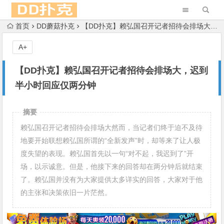
首页
DD蘑菇扑克
【DD扑克】赖弘国召开记者招待会排场大，迟到半小时回应仅两分钟
A+
【DD扑克】赖弘国召开记者招待会排场大，迟到
半小时回应仅两分钟
摘要
赖弘国召开记者招待会排场大然而，当记者们终于迫不及待
地要开始联想赖弘国所谓的“全新发声”时，却等来了让人极
度失望的表现。赖弘国首先以一句“对不起，我迟到了”开
场，以示诚意。但是，他接下来的回答却在两分钟后就结束
了。赖弘国并没有为大家提供太多详实的回答，大家对于他
的主张和决策依旧一片茫然。