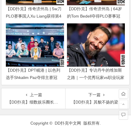
【DD扑克】传奇济州岛 | 5w刀
【DD扑克】传奇济州岛 | 64岁
PLO赛事国人Xu Liang获得第4
的Tom Bedell夺得PLO赛事冠
名，匈牙利Gergo Nagy夺冠
军，国人Shi Ning Dan获亚军
【DD扑克】DPT岘港 | 以色列
【DD扑克】专访丹牛的维加斯
选手Shkalim Paz夺得主赛冠
之路｜一个优秀玩家vs职业玩家
军，“小火炉” 卢梓杰斩获季军
的「最大差距」是什么？
上一篇
下一篇
【DD扑克】细数娱乐圈长相胜似亲姐们的4对女星，网友：傻傻分不清
【DD扑克】其貌不扬的梁天，成为中国喜剧界大咖
文
章
Copyright ©
DD扑克中文网
版权所有.
导