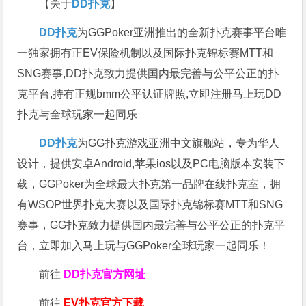
【关于
DD扑克
】
DD扑克
为GGPoker亚洲推出的全新扑克赛事平台唯
一独家拥有正EV保险机制以及国际扑克锦标赛MTT和
SNG赛事,DD扑克致力提供国内最完善与公平公正的扑
克平台,持有正规bmm公平认证牌照,立即注册马上玩DD
扑克与全球玩家一起同乐
DD扑克
为GG扑克游戏亚洲中文旗舰站，专为华人
设计，提供安卓Android,苹果ios以及PC电脑版本安装下
载，GGPoker为全球最大扑克第一品牌在线扑克室，拥
有WSOP世界扑克大赛以及国际扑克锦标赛MTT和SNG
赛事，GG扑克致力提供国内最完善与公平公正的扑克平
台，立即加入马上玩与GGPoker全球玩家一起同乐！
前往
DD扑克官方网址
前往
EV扑克官方下载