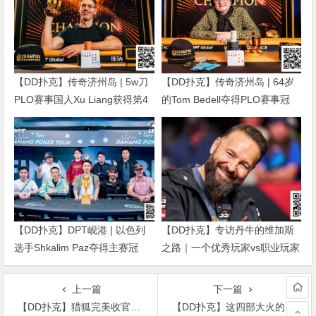
【DD扑克】传奇济州岛 | 5w刀
【DD扑克】传奇济州岛 | 64岁
PLO赛事国人Xu Liang获得第4
的Tom Bedell夺得PLO赛事冠
名，匈牙利Gergo Nagy夺冠
军，国人Shi Ning Dan获亚军
【DD扑克】DPT岘港 | 以色列
【DD扑克】专访丹牛的维加斯
选手Shkalim Paz夺得主赛冠
之路｜一个优秀玩家vs职业玩家
军，“小火炉” 卢梓杰斩获季军
的「最大差距」是什么？
上一篇
下一篇
【DD扑克】猎狐完美收官反派遭到法律的制裁，3对情侣迎来美好的结局
【DD扑克】这四部大火的电视剧，口碑和收视率双丰收你看过吗？