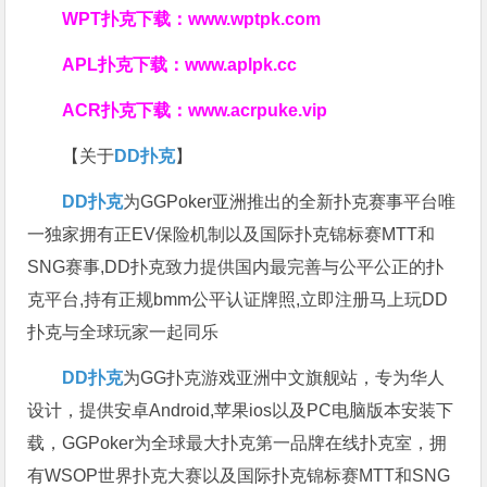
WPT扑克下载：
www.wptpk.com
APL扑克下载：
www.aplpk.cc
ACR扑克下载：
www.acrpuke.vip
【关于
DD扑克
】
DD扑克
为GGPoker亚洲推出的全新扑克赛事平台唯
一独家拥有正EV保险机制以及国际扑克锦标赛MTT和
SNG赛事,DD扑克致力提供国内最完善与公平公正的扑
克平台,持有正规bmm公平认证牌照,立即注册马上玩DD
扑克与全球玩家一起同乐
DD扑克
为GG扑克游戏亚洲中文旗舰站，专为华人
设计，提供安卓Android,苹果ios以及PC电脑版本安装下
载，GGPoker为全球最大扑克第一品牌在线扑克室，拥
有WSOP世界扑克大赛以及国际扑克锦标赛MTT和SNG