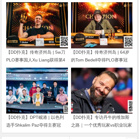
【DD扑克】传奇济州岛 | 5w刀
【DD扑克】传奇济州岛 | 64岁
PLO赛事国人Xu Liang获得第4
的Tom Bedell夺得PLO赛事冠
名，匈牙利Gergo Nagy夺冠
军，国人Shi Ning Dan获亚军
【DD扑克】DPT岘港 | 以色列
【DD扑克】专访丹牛的维加斯
选手Shkalim Paz夺得主赛冠
之路｜一个优秀玩家vs职业玩家
军，“小火炉” 卢梓杰斩获季军
的「最大差距」是什么？