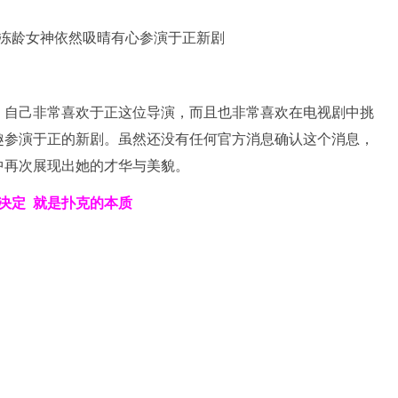
，自己非常喜欢于正这位导演，而且也非常喜欢在电视剧中挑
趣参演于正的新剧。虽然还没有任何官方消息确认这个消息，
中再次展现出她的才华与美貌。
决定
就是扑克的本质