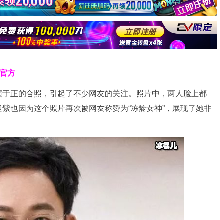
克官方
演于正的合照，引起了不少网友的关注。照片中，两人脸上都
紫也因为这个照片再次被网友称赞为“冻龄女神”，展现了她非