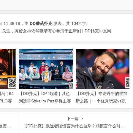
日
11:38:19
，由
DD蘑菇扑克
发表，共 1042 字。
引关注，冻龄女神依然吸晴有心参演于正新剧 | DD扑克中文网
 | 64
【DD扑克】DPT岘港 | 以色
【DD扑克】专访丹牛的维加
得PLO赛
列选手Shkalim Paz夺得主赛
斯之路｜一个优秀玩家vs职
g Dan获
冠军，“小火炉” 卢梓杰斩获
业玩家的「最大差距」是什
季军
么？
下一篇
更好
【DD扑克】叛逆者顾慎言为什么自杀？顾慎言什么时候暴露邮差身份？