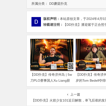
所属分类：
DD蘑菇扑克
版权声明：
本站原创文章，于2024年4月5
转载请注明：
【DD扑克】潘迎紫于正合照
【DD扑克】传奇济州岛 | 5w
【DD扑克】传奇济州岛
刀PLO赛事国人Xu Liang获
岁的Tom Bedell夺
得第4名，匈牙利Gergo
事冠军，国人Shi Nin
Nagy夺冠
亚军
上一篇
【DD扑克】火箭少女101近日解散，单飞后谁的发展资源