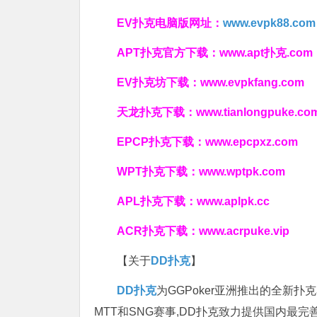
EV扑克电脑版网址：
www.evpk88.com
APT扑克官方下载：
www.apt扑克.com
EV扑克坊下载：
www.evpkfang.com
天龙扑克下载：
www.tianlongpuke.co
EPCP扑克下载：
www.epcpxz.com
WPT扑克下载：
www.wptpk.com
APL扑克下载：
www.aplpk.cc
ACR扑克下载：
www.acrpuke.vip
【关于
DD扑克
】
DD扑克
为GGPoker亚洲推出的全新
MTT和SNG赛事,DD扑克致力提供国内最