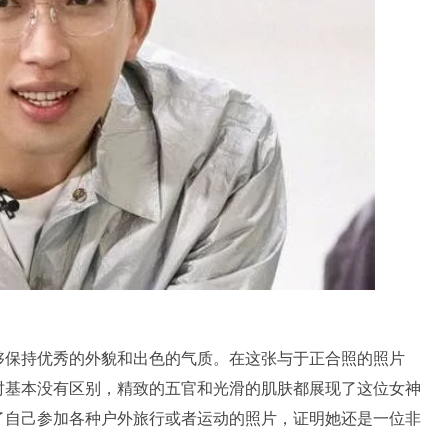
够保持优秀的外貌和出色的气质。在这张与于正合照的照片
时基本没有区别，精致的五官和光滑的肌肤都展现了这位女神
了自己参加各种户外旅行或者运动的照片，证明她还是一位非