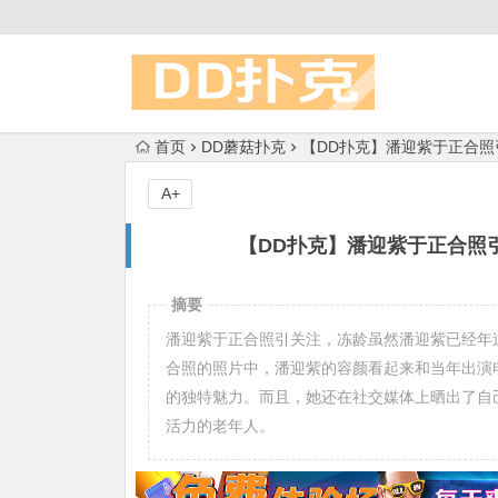
首页
DD蘑菇扑克
【DD扑克】潘迎紫于正合
A+
【DD扑克】潘迎紫于正合照
摘要
潘迎紫于正合照引关注，冻龄虽然潘迎紫已经年
合照的照片中，潘迎紫的容颜看起来和当年出演
的独特魅力。而且，她还在社交媒体上晒出了自
活力的老年人。