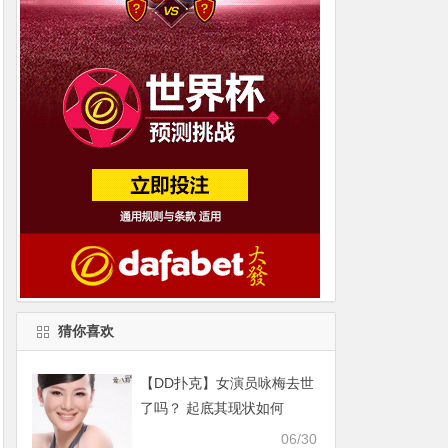
猜你喜欢
【DD扑克】女演员咏梅去世
了吗？ 起底其现状如何
06/30