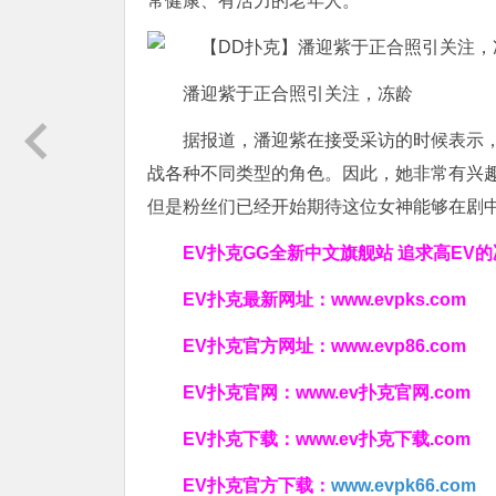
常健康、有活力的老年人。
潘迎紫于正合照引关注，冻龄
据报道，潘迎紫在接受采访的时候表示
战各种不同类型的角色。因此，她非常有兴
但是粉丝们已经开始期待这位女神能够在剧
EV扑克GG
全新中文旗舰站
追求高EV
的
EV扑克最新网址：
www.evpks.com
EV扑克官方网址：
www.evp86.com
EV扑克官网：
www.ev扑克官网.com
EV扑克下载：
www.ev扑克下载.com
EV扑克官方下载：
www.evpk66.com