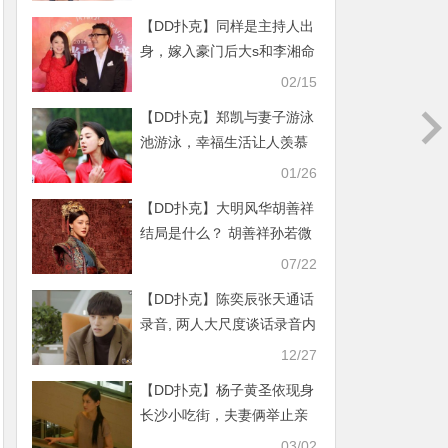
【DD扑克】同样是主持人出
身，嫁入豪门后大s和李湘命
运却完全不同
02/15
【DD扑克】郑凯与妻子游泳
池游泳，幸福生活让人羡慕
网友：真实好丈夫
01/26
【DD扑克】大明风华胡善祥
结局是什么？ 胡善祥孙若微
最后和解了吗
07/22
【DD扑克】陈奕辰张天通话
录音, 两人大尺度谈话录音内
容惊呆众人
12/27
【DD扑克】杨子黄圣依现身
长沙小吃街，夫妻俩举止亲
昵头靠头拍照尽显甜蜜
03/02