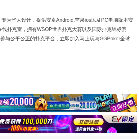
为华人设计，提供安卓Android,苹果ios以及PC电脑版本安
牌在线扑克室，拥有WSOP世界扑克大赛以及国际扑克锦标赛
完善与公平公正的扑克平台，立即加入马上玩与GGPoker全球