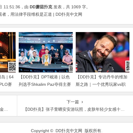
日
11:51:36
，由
DD蘑菇扑克
发表，共 1069 字。
者，用法律手段维权是正道 | DD扑克中文网
 | 64
【DD扑克】DPT岘港 | 以色
【DD扑克】专访丹牛的维加
得PLO赛
列选手Shkalim Paz夺得主赛
斯之路｜一个优秀玩家vs职
g Dan获
冠军，“小火炉” 卢梓杰斩获
业玩家的「最大差距」是什
季军
么？
下一篇
戏骨
【DD扑克】张子萱晒安安游玩照，皮肤年轻少女感十足再忙也不忘孩子
Copyright ©
DD扑克中文网
版权所有.