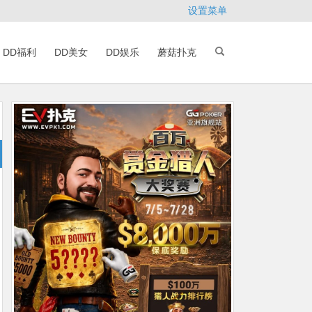
设置菜单
DD福利
DD美女
DD娱乐
蘑菇扑克