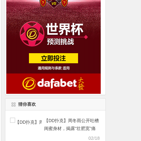
猜你喜欢
【DD扑克】周冬雨公开吐槽
闺蜜身材，揭露“壮肥宽”痛
点引争议
02/18