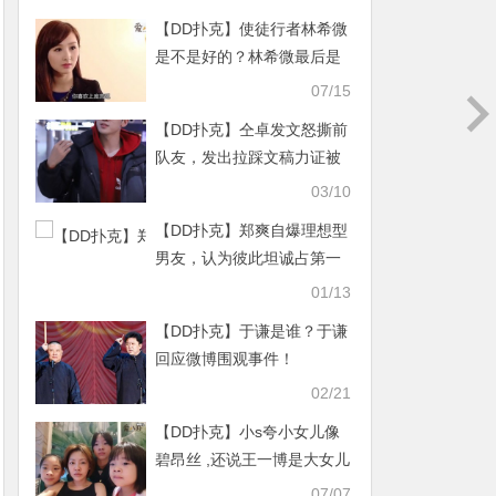
【DD扑克】使徒行者林希微
是不是好的？林希微最后是
死还是活
07/15
【DD扑克】仝卓发文怒撕前
队友，发出拉踩文稿力证被
欺负好戏又要来了吗？
03/10
【DD扑克】郑爽自爆理想型
男友，认为彼此坦诚占第一
位网友好奇分手原因
01/13
【DD扑克】于谦是谁？于谦
回应微博围观事件！
02/21
【DD扑克】小s夸小女儿像
碧昂丝 ,还说王一博是大女儿
的
07/07