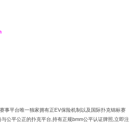
m
扑克赛事平台唯一独家拥有正EV保险机制以及国际扑克锦标赛
完善与公平公正的扑克平台,持有正规bmm公平认证牌照,立即注