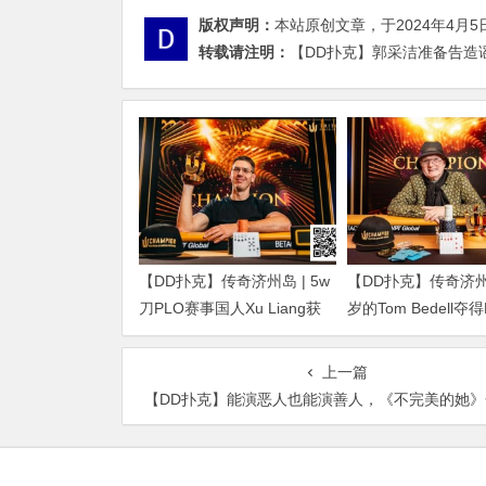
版权声明：
本站原创文章，于2024年4月5
转载请注明：
【DD扑克】郭采洁准备告造谣
【DD扑克】传奇济州岛 | 5w
【DD扑克】传奇济州岛
刀PLO赛事国人Xu Liang获
岁的Tom Bedell夺
得第4名，匈牙利Gergo
事冠军，国人Shi Nin
Nagy夺冠
亚军
上一篇
【DD扑克】能演恶人也能演善人，《不完美的她》金士杰诠释了什么叫老