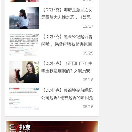
【DD扑克】娜诺是撒旦之女
无限放大人性之恶，《禁忌
女孩》不简单
12/17
【DD扑克】黑金经纪起诉曾
舜晞， 揭曾舜晞被起诉原因
疑与解约有关
05/25
【DD扑克】《正阳门下》中
李玉枝是谁演的? 女演员安
柏伊个人资料
05/18
【DD扑克】蔡徐坤被前经纪
公司起诉! 他被起诉的原因是
什么?
05/16