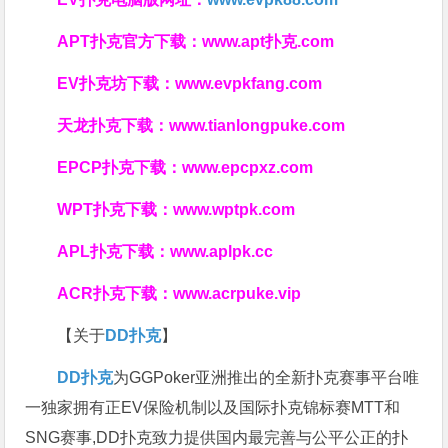
APT扑克官方下载：
www.apt扑克.com
EV扑克坊下载：
www.evpkfang.com
天龙扑克下载：
www.tianlongpuke.com
EPCP扑克下载：
www.epcpxz.com
WPT扑克下载：
www.wptpk.com
APL扑克下载：
www.aplpk.cc
ACR扑克下载：
www.acrpuke.vip
【关于
DD扑克
】
DD扑克
为GGPoker亚洲推出的全新扑克赛事平台唯
一独家拥有正EV保险机制以及国际扑克锦标赛MTT和
SNG赛事,DD扑克致力提供国内最完善与公平公正的扑