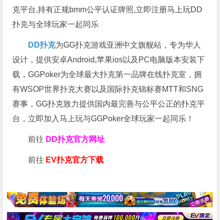
克平台,持有正规bmm公平认证牌照,立即注册马上玩DD
扑克与全球玩家一起同乐
DD扑克
为GG扑克游戏亚洲中文旗舰站，专为华人
设计，提供安卓Android,苹果ios以及PC电脑版本安装下
载，GGPoker为全球最大扑克第一品牌在线扑克室，拥
有WSOP世界扑克大赛以及国际扑克锦标赛MTT和SNG
赛事，GG扑克致力提供国内最完善与公平公正的扑克平
台，立即加入马上玩与GGPoker全球玩家一起同乐！
前往
DD扑克官方网址
前往
EV扑克官方下载