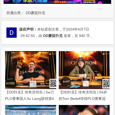
所属分类：
DD蘑菇扑克
版权声明：
本站原创文章，于2024年4月7日
09:42:55
，由
DD蘑菇扑克
发表，共 940 字。
【DD扑克】传奇济州岛 | 5w刀
【DD扑克】传奇济州岛 | 64岁
PLO赛事国人Xu Liang获得第4
的Tom Bedell夺得PLO赛事冠
名，匈牙利Gergo Nagy夺冠
军，国人Shi Ning Dan获亚军