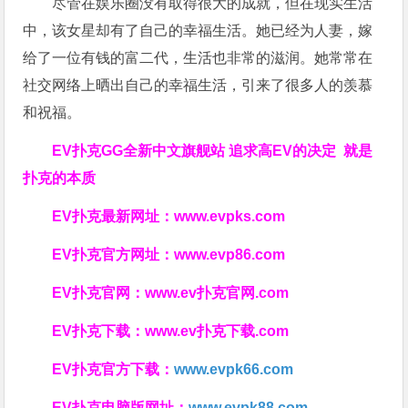
尽管在娱乐圈没有取得很大的成就，但在现实生活
中，该女星却有了自己的幸福生活。她已经为人妻，嫁
给了一位有钱的富二代，生活也非常的滋润。她常常在
社交网络上晒出自己的幸福生活，引来了很多人的羡慕
和祝福。
EV扑克GG
全新中文旗舰站
追求高EV
的决定
就是
扑克的本质
EV扑克最新网址：
www.evpks.com
EV扑克官方网址：
www.evp86.com
EV扑克官网：
www.ev扑克官网.com
EV扑克下载：
www.ev扑克下载.com
EV扑克官方下载：
www.evpk66.com
EV扑克电脑版网址：
www.evpk88.com