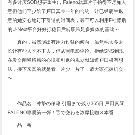
有多讨厌SOD想要重生)，Faleno就算片子拍得不尽如人
意但他们至少给了戸田真琴一年的合约，让已经萌生退
意的她安心地订下引退的时间表，甚至可以利用F社背后
的U-Next平台好好打稳日后转职跨足多媒体的基础⋯
真的，虽然演出有用力过猛的倾向，虽然毛太多太
长让有些人吃不下去，但从写电影评论、拒绝SNS到现
在发文阐释移籍的心境和引退的规划就知道戸田极有想
法，接下来真的就是看一片少一片了，请大家把握机会
〜
作品名：冲撃の移籍 引退まで残り365日 戸田真琴
FALENO専属第一弾！舌で交わる浓厚接吻３本番
品 番：