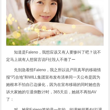
知道是Faleno，我想应该又有人要惨叫了吧？说不
定马上就有人想留言说F社毁人不倦了ー
先别急着怪Faleno，我之所以说戸田真琴的移籍情
报“巧合地”和WILL集团宣布发布清单同一天公布是因为
她根本不怕自己边缘化，因为在宣布移籍的同时她也告
诉大家她的引退倒数计时，365天后，她就不再拍AV
了：
对，她和Faleno签的是一年约，约满她就要AV引退