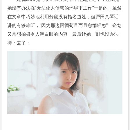
她没有办法在“无法让人信赖的环境下工作”ー是的，虽然
在文章中巧妙地利用分段没有指名道姓，但戸田真琴话
讲的有够难听，“因为那边因循苟且而且怠惰轻忽”，企划
又常想拍摄令人翻白眼的内容，最后让她一刻也没办法
待下去了：