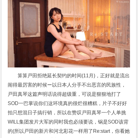
算算戸田拒绝延长契约的时间(11月)，正好就是流出
闹得最厉害的时候ー以日本人分手不出恶言的民族性，
戸田真琴这篇声明话说得超级重，可说是狠狠地打了
SOD一巴掌说你们这环境真的很烂很糟糕，片子不好好
拍只想混日子搞行销，所以在赞叹戸田真琴一个人单挑
WILL集团发片大军的同时我也必须要说，锅是SOD该背
的(所以戸田的新片和河北彩花一样用了Re:start，你看她