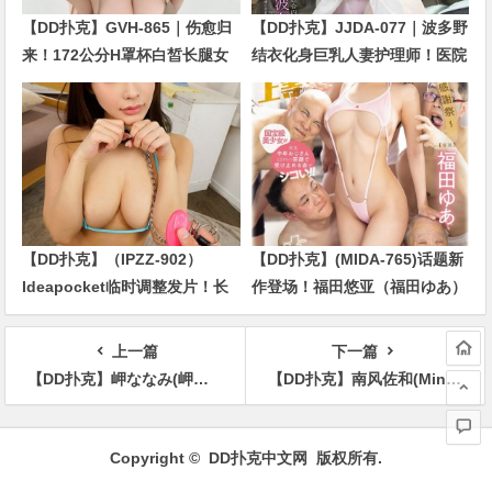
【DD扑克】GVH-865｜伤愈归
【DD扑克】JJDA-077｜波多野
来！172公分H罩杯白皙长腿女
结衣化身巨乳人妻护理师！医院
优辻井穗乃果两个月后重返AV
题材话题新作正式公开
界
【DD扑克】（IPZZ-902）
【DD扑克】(MIDA-765)话题新
Ideapocket临时调整发片！长
作登场！福田悠亚（福田ゆあ）
滨蜜璃（长浜みつり）被「洗
解禁多人共演，吸引粉丝关注
脸」掀起热议
上一篇
下一篇
【DD扑克】岬ななみ(岬奈奈美，Misaki-Nanami)作品YUJ-003介绍及封面预览
【DD扑克】南风佐和(Minamikaze-Sawa)作品KUSE-030介绍及封面预览
文
章
Copyright ©
DD扑克中文网
版权所有.
导