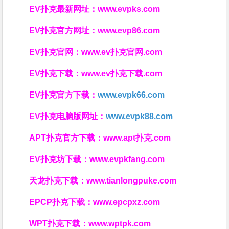
EV扑克最新网址：
www.evpks.com
EV扑克官方网址：
www.evp86.com
EV扑克官网：
www.ev扑克官网.com
EV扑克下载：
www.ev扑克下载.com
EV扑克官方下载：
www.evpk66.com
EV扑克电脑版网址：
www.evpk88.com
APT扑克官方下载：
www.apt扑克.com
EV扑克坊下载：
www.evpkfang.com
天龙扑克下载：
www.tianlongpuke.com
EPCP扑克下载：
www.epcpxz.com
WPT扑克下载：
www.wptpk.com