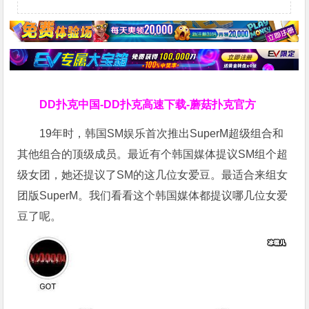
DD扑克中国-DD扑克高速下载-蘑菇扑克官方
19年时，韩国SM娱乐首次推出SuperM超级组合和
其他组合的顶级成员。最近有个韩国媒体提议SM组个超
级女团，她还提议了SM的这几位女爱豆。最适合来组女
团版SuperM。我们看看这个韩国媒体都提议哪几位女爱
豆了呢。