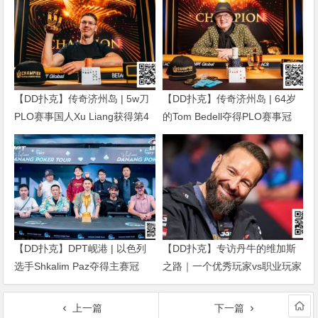
【DD扑克】传奇济州岛 | 5w刀
【DD扑克】传奇济州岛 | 64岁
PLO赛事国人Xu Liang获得第4
的Tom Bedell夺得PLO赛事冠
名，匈牙利Gergo Nagy夺冠
军，国人Shi Ning Dan获亚军
【DD扑克】DPT岘港 | 以色列
【DD扑克】专访丹牛的维加斯
选手Shkalim Paz夺得主赛冠
之路｜一个优秀玩家vs职业玩家
军，“小火炉” 卢梓杰斩获季军
的「最大差距」是什么？
上一篇
下一篇