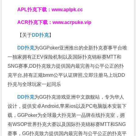
APL扑克下载：
www.aplpk.cc
ACR扑克下载：
www.acrpuke.vip
【关于
DD扑克
】
DD扑克
为GGPoker亚洲推出的全新扑克赛事平台唯
一独家拥有正EV保险机制以及国际扑克锦标赛MTT和
SNG赛事,DD扑克致力提供国内最完善与公平公正的扑
克平台,持有正规bmm公平认证牌照,立即注册马上玩DD
扑克与全球玩家一起同乐
DD扑克
为GG扑克游戏亚洲中文旗舰站，专为华人
设计，提供安卓Android,苹果ios以及PC电脑版本安装下
载，GGPoker为全球最大扑克第一品牌在线扑克室，拥
有WSOP世界扑克大赛以及国际扑克锦标赛MTT和SNG
赛事，GG扑克致力提供国内最完善与公平公正的扑克平