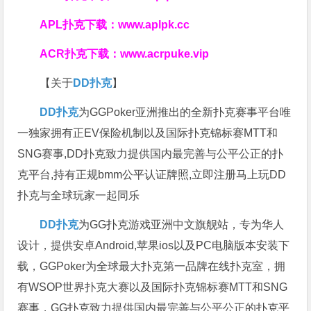
APL扑克下载：
www.aplpk.cc
ACR扑克下载：
www.acrpuke.vip
【关于
DD扑克
】
DD扑克
为GGPoker亚洲推出的全新扑克赛事平台唯
一独家拥有正EV保险机制以及国际扑克锦标赛MTT和
SNG赛事,DD扑克致力提供国内最完善与公平公正的扑
克平台,持有正规bmm公平认证牌照,立即注册马上玩DD
扑克与全球玩家一起同乐
DD扑克
为GG扑克游戏亚洲中文旗舰站，专为华人
设计，提供安卓Android,苹果ios以及PC电脑版本安装下
载，GGPoker为全球最大扑克第一品牌在线扑克室，拥
有WSOP世界扑克大赛以及国际扑克锦标赛MTT和SNG
赛事，GG扑克致力提供国内最完善与公平公正的扑克平