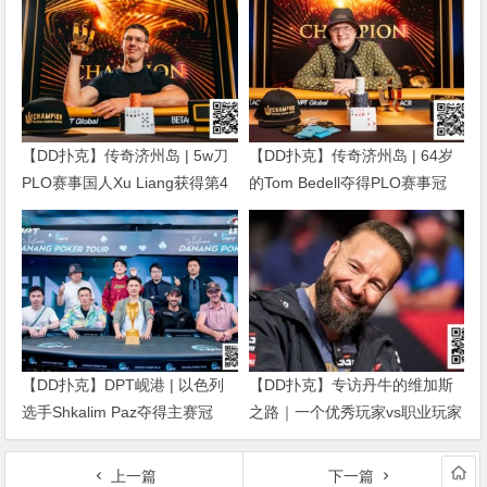
【DD扑克】传奇济州岛 | 5w刀
【DD扑克】传奇济州岛 | 64岁
PLO赛事国人Xu Liang获得第4
的Tom Bedell夺得PLO赛事冠
名，匈牙利Gergo Nagy夺冠
军，国人Shi Ning Dan获亚军
【DD扑克】DPT岘港 | 以色列
【DD扑克】专访丹牛的维加斯
选手Shkalim Paz夺得主赛冠
之路｜一个优秀玩家vs职业玩家
军，“小火炉” 卢梓杰斩获季军
的「最大差距」是什么？
上一篇
下一篇