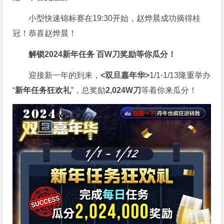
小型快速锦标赛在19:30开始，赵烨晨成功摘得桂
冠！恭喜赵烨晨！
解锁2024新年任务
百W刀奖励
等你瓜分！
迎接新一年的到来，
<双旦嘉年华>
1/1-1/13隆重举办
“
新年任务狂欢礼
”，总奖励
2,024W刀
等着你来瓜分！