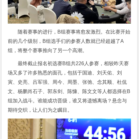
随着赛事的进行，B组赛事将愈发激烈。在比赛开始
前的几个级别，B组选手们的参赛人数就已经超越了A
组，将整个赛事推向了另一个高潮。
最终截止报名初选赛B组共226人参赛，相较昨天赛
场又多了许多熟悉的面孔，包括于国迪、刘天佑、刘
寅、史亮、吕军强、周今、周墨、张弛、念其顺、杜侃
文、杨鹏肖石子、郭东剑、陈慷、陈文文等人都选择在B
组加入战斗。谁能成功晋级，谁又将遗憾离场？悬念与
期待交织，让人们为之瞩目。