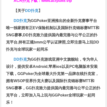
ACR扑克下载：
www.acrpuke.vip
【关于
DD扑克
】
DD扑克
为GGPoker亚洲推出的全新扑克赛事平台
唯一独家拥有正EV保险机制以及国际扑克锦标赛MTT和
SNG赛事,DD扑克致力提供国内最完善与公平公正的扑
克平台,持有正规bmm公平认证牌照,立即注册马上玩DD
扑克与全球玩家一起同乐
DD扑克
为GG扑克游戏亚洲中文旗舰站，专为华人
设计，提供安卓Android,苹果ios以及PC电脑版本安装
下载，GGPoker为全球最大扑克第一品牌在线扑克室，
拥有WSOP世界扑克大赛以及国际扑克锦标赛MTT和
SNG赛事，GG扑克致力提供国内最完善与公平公正的扑
克平台，立即加入马上玩与GGPoker全球玩家一起同
乐！