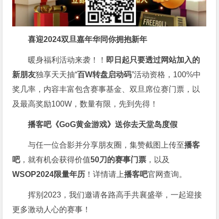
喜迎2024
双旦嘉年华同你拥抱新年
暖身福利活动来袭！！
即日起只要透过网站加入的
新朋友
独享天天抽“
百W转盘启动码
”活动资格，100%中
奖几率，内容丰富包含赛事基金、双旦席位赛门票，以
及最高奖励100W，数量有限，先到先得！
播客吧
《GoG黄金游戏》
送你去天堂岛度假
与任一位合影并分享朋友圈，集赞截图上传至
播客
吧
，就有机会获得价值
50刀的赛事门票
，以及
WSOP2024限量年历
！详情请上
播客吧
官网查询。
挥别2023，我们邀请各路高手共襄盛举，一起迎接
更多激动人心的赛事！