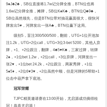
9♠️J♣️2♣️，SB位直接将1.7w记分牌全推，BTN位也将
1.6w记分牌全推，摊牌，SB位K♠️K♣️，BTN位Q♣️9♣️，
SB位虽然领先，但是BTN位带对抽花赢面很大，很快河
牌发出5♥️，河牌发出一张A♣️，BTN位赢下这局。
级别5，盲注300/500/500，翻前，UTG+1位开池加
注1.2k，UTG+2位call，UTG+3位3-bet 5200，其他人弃
牌，+1、+2位跟注，翻牌，4♣️5♥️K♣️，三家过牌，转牌
2♠️，+1位bet 1.2w，+2位call，+3位弃牌，河牌发出一
张2♥️，+1位bet 24.2k，+2位跟注，两家秀牌，+1位
5♠️5♦️，+2位6♥️3♥️，+2位虽然中顺，但是河牌的5帮助+1
位击中葫芦拿下底池。
冠军荣耀
TJPC精英邀请赛在13:00开始，尤启源成功摘得桂
冠！恭喜尤启源！