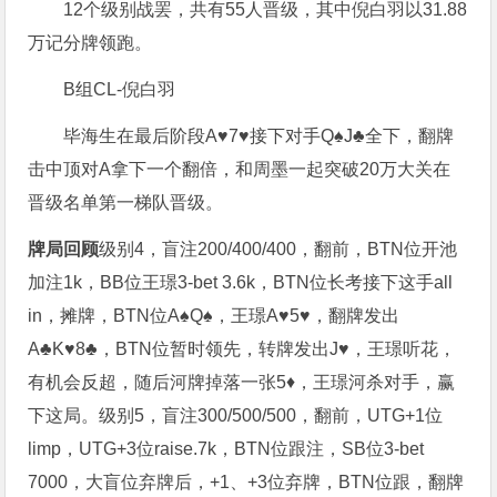
12个级别战罢，共有55人晋级，其中倪白羽以31.88
万记分牌领跑。
B组CL-倪白羽
毕海生在最后阶段A♥️7♥️接下对手Q♠️J♣️全下，翻牌
击中顶对A拿下一个翻倍，和周墨一起突破20万大关在
晋级名单第一梯队晋级。
牌局回顾
级别4，盲注200/400/400，翻前，BTN位开池
加注1k，BB位王璟3-bet 3.6k，BTN位长考接下这手all
in，摊牌，BTN位A♠️Q♠️，王璟A♥️5♥️，翻牌发出
A♣️K♥️8♣️，BTN位暂时领先，转牌发出J♥️，王璟听花，
有机会反超，随后河牌掉落一张5♦️，王璟河杀对手，赢
下这局。
级别5，盲注300/500/500，翻前，UTG+1位
limp，UTG+3位raise.7k，BTN位跟注，SB位3-bet
7000，大盲位弃牌后，+1、+3位弃牌，BTN位跟，翻牌