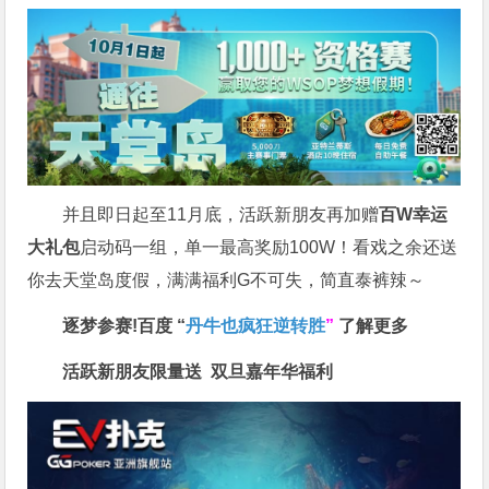
并且即日起至11月底，活跃新朋友再加赠
百W幸运
大礼包
启动码一组，单一最高奖励100W！看戏之余还送
你去天堂岛度假，满满福利G不可失，简直泰裤辣～
逐梦参赛!百度 “
丹牛也疯狂逆转胜
”
了解更多
活跃新朋友限量送
双旦嘉年华福利