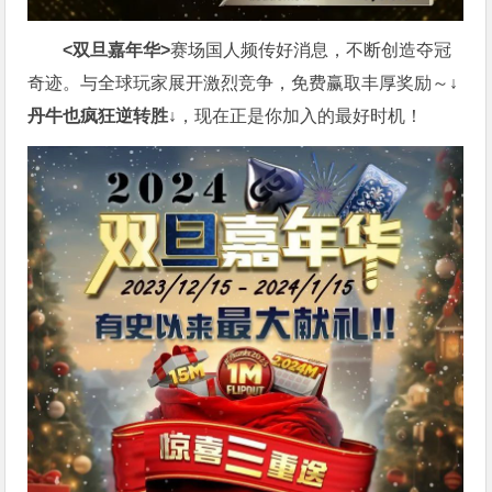
<双旦嘉年华>
赛场国人频传好消息，不断创造夺冠
奇迹。与全球玩家展开激烈竞争，免费赢取丰厚奖励～
↓
丹牛也疯狂逆转胜↓
，现在正是你加入的最好时机！