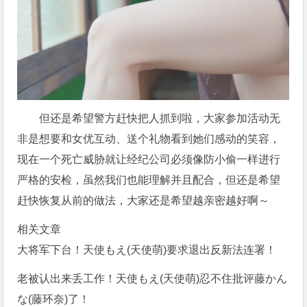
但还是希望警方赶快把人抓到啦，大家参加活动无
非是想要和女优互动、送个礼物看到她们感动的笑容，
现在一个死亡威胁就让经纪公司必须像防小偷一样进行
严格的安检，虽然我们也能理解并且配合，但还是希望
赶快恢复从前的做法，大家还是希望越亲密越好啊～
相关文章
大将军下台！天使もえ(天使萌)要求退出反新法连署！
老被认出来丢工作！天使もえ(天使萌)忍不住批评藤かん
な(藤环奈)了！