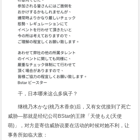
干，日本哪来这么多疯子？
继桃乃木かな(桃乃木香奈)后，又有女优接到了死亡
威胁—那就是经纪公司BStar的王牌「天使もえ(天使
萌)」，对方是寄信威胁说要在活动的时候对她不利，让
事务所如临大敌：