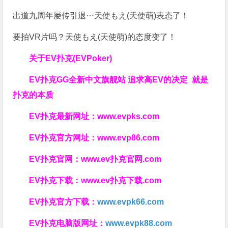
出道九周年屡传引退⋯天使もえ(天使萌)表态了！
要拍VR片吗？天使もえ(天使萌)的态度变了！
关于
EV扑克(EVPoker)
EV扑克GG
全新中文旗舰站
追求高EV
的决定
就是
扑克的本质
EV扑克最新网址：
www.evpks.com
EV扑克官方网址：
www.evp86.com
EV扑克官网：
www.ev扑克官网.com
EV扑克下载：
www.ev扑克下载.com
EV扑克官方下载：
www.evpk66.com
EV扑克电脑版网址：
www.evpk88.com