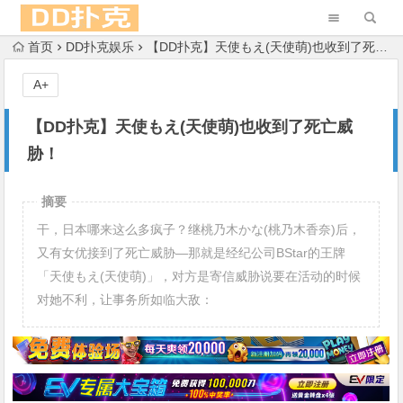
首页
DD扑克娱乐
【DD扑克】天使もえ(天使萌)也收到了死亡威胁！
A+
【DD扑克】天使もえ(天使萌)也收到了死亡威
胁！
摘要
干，日本哪来这么多疯子？继桃乃木かな(桃乃木香奈)后，
又有女优接到了死亡威胁—那就是经纪公司BStar的王牌
「天使もえ(天使萌)」，对方是寄信威胁说要在活动的时候
对她不利，让事务所如临大敌：