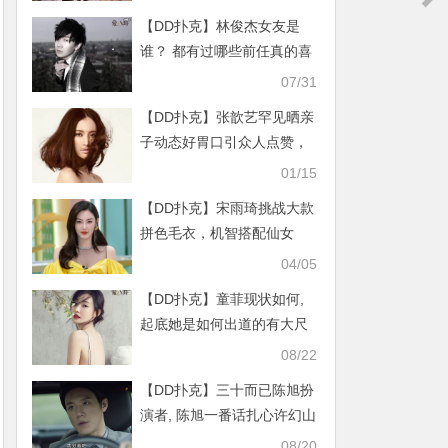
【DD扑克】林俊杰女友是
谁？ 都有过哪些前任真的喜
欢hebe吗
07/31
【DD扑克】张歆艺罕见晒亲
子动态好胃口引众人点赞，
网友：随了他舅舅了
01/15
【DD扑克】宋雨琦挑战大款
拼色毛衣，机智搭配仙女
裙！
04/05
【DD扑克】童菲现状如何,
起底她是如何出道的有大尺
度作品吗
08/22
【DD扑克】三十而已陈旭扮
演者, 陈旭一番话扎心许幻山
实力圈粉
08/20