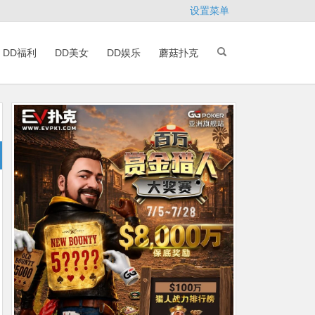
设置菜单
DD福利
DD美女
DD娱乐
蘑菇扑克