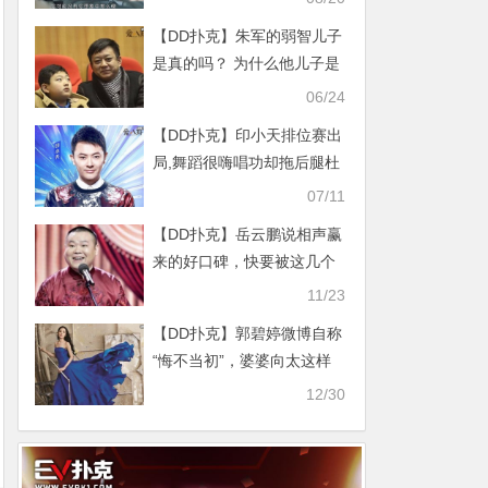
【DD扑克】朱军的弱智儿子
是真的吗？ 为什么他儿子是
弱智
06/24
【DD扑克】印小天排位赛出
局,舞蹈很嗨唱功却拖后腿杜
淳成功晋级
07/11
【DD扑克】岳云鹏说相声赢
来的好口碑，快要被这几个
综艺消耗尽了
11/23
【DD扑克】郭碧婷微博自称
“悔不当初”，婆婆向太这样
回应！
12/30