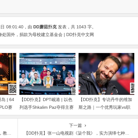
1日
08:01:40
，由
DD蘑菇扑克
发表，共 1043 字。
处国外，捐款为母校建立基金会 | DD扑克中文网
 | 64
【DD扑克】DPT岘港 | 以色
【DD扑克】专访丹牛的维加
得PLO赛
列选手Shkalim Paz夺得主赛
斯之路｜一个优秀玩家vs职
g Dan获
冠军，“小火炉” 卢梓杰斩获
业玩家的「最大差距」是什
季军
么？
下一篇
引称赞
【DD扑克】张一山电视剧《柒个我》，实力演绎七种性格七个故事