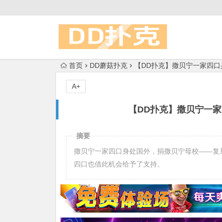
首页
DD蘑菇扑克
【DD扑克】撒贝宁一家四
A+
【DD扑克】撒贝宁一
摘要
撒贝宁一家四口身处国外，捐撒贝宁母校——复
四口也借此机会给予了支持。