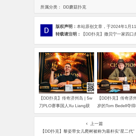
所属分类：
DD蘑菇扑克
版权声明：
本站原创文章，于2024年1月1
转载请注明：
【DD扑克】撒贝宁一家四口身
【DD扑克】传奇济州岛 | 5w
【DD扑克】传奇济州岛
刀PLO赛事国人Xu Liang获
岁的Tom Bedell夺
得第4名，匈牙利Gergo
事冠军，国人Shi Nin
Nagy夺冠
亚军
上一篇
【DD扑克】黎姿带女儿爬树被称为最朴实“星二代”，教育方式