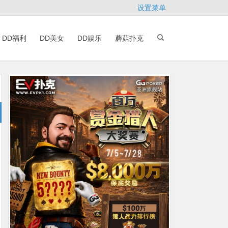
设置菜单
DD福利
DD美女
DD娱乐
蘑菇扑克