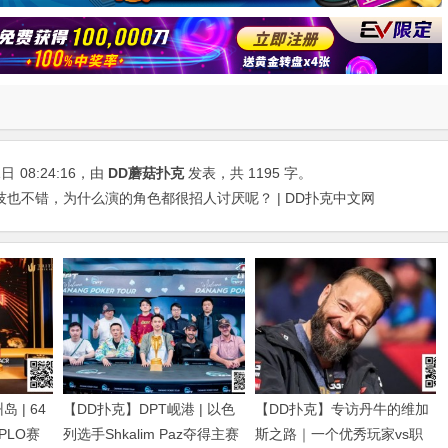
1日
08:24:16
，由
DD蘑菇扑克
发表，共 1195 字。
技也不错，为什么演的角色都很招人讨厌呢？ | DD扑克中文网
 | 64
【DD扑克】DPT岘港 | 以色
【DD扑克】专访丹牛的维加
得PLO赛
列选手Shkalim Paz夺得主赛
斯之路｜一个优秀玩家vs职