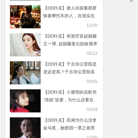
【DD扑克】唐人街探案那群
骑着摩托车的人，在现实生
活一点都不简单
12/20
【DD扑克】有翡官宣赵丽颖
王一博, 赵丽颖复出剧收视率
如何？
02/12
【DD扑克】千古玦尘景阳是
龙还是凤？千古玦尘景阳喜
欢谁？
03/25
【DD扑克】小透明的吴昕凭
“浪姐”逆袭，为什么还要在
《快本》装傻？
02/08
【DD扑克】巩俐为什么没拿
金马奖，她曾因一票之差而
落败
12/05