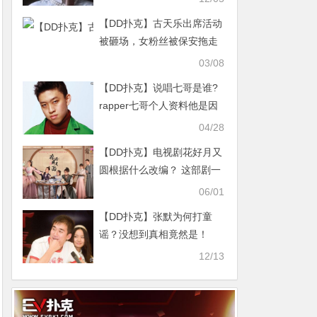
【DD扑克】古天乐出席活动
被砸场，女粉丝被保安拖走
向其喊话老公他打我
03/08
【DD扑克】说唱七哥是谁?
rapper七哥个人资料他是因
为什么而火的
04/28
【DD扑克】电视剧花好月又
圆根据什么改编？ 这部剧一
共多少集
06/01
【DD扑克】张默为何打童
谣？没想到真相竟然是！
12/13