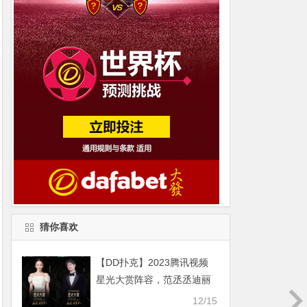
猜你喜欢
【DD扑克】2023腾讯视频
星光大赏阵容，范丞丞迪丽
热巴等艺人齐聚
12/15