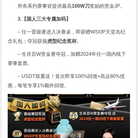
所有系列赛事皆提供最高
100W刀
奖励的赏金JP。
3.【国人三大专属加码】
– 任一晋级赛进入决赛桌，即获赠WSOP天堂岛纪
念礼包；夺冠获颁
虎型纪念奖杯
。
– 生肖百W赏金赛夺冠，加赠2024年任一国内线下
赛事套票。
– USDT双重送！首次即享100%回馈+高达80%优
惠，每笔专享1%额外回馈。