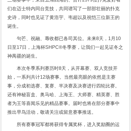
们在迈士特内同台竞技，共同谱写了一部部壮丽的扑克
史诗，同时也见证了黄浩宇、韦超以及祝恺三位新王的
诞生。
句芒、祝融、蓐收都已各司其位。未来8天，1月10
日至17日，上海杯SHPC®冬季赛，让我们一起见证冬之
神禺疆的诞生。
本次冬季系列赛历时8天，从开幕赛、双人竞技开
始，一系列共计12场赛事。当然最亮眼的依然是主赛
事，分成初选赛、复赛、半决赛及决赛进行四轮比赛。
还有神秘盲盒、奥马哈、上海王、大师赛、精英赛、胜
者为王等喜闻乐见的精品赛事。届时也将在部分赛事中
推出早鸟活动，敬请关注或留意赛事推送。
所有赛事冠军都将获得专属奖杯，进入奖励圈的运