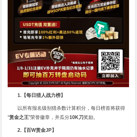
1.【每日猎人战力榜】
以所有报名级别猎杀数计算积分，每日榜首将获得
“
赏金之王
”荣誉徽章，并瓜分
10K刀
奖励。
2.【百W赏金JP】