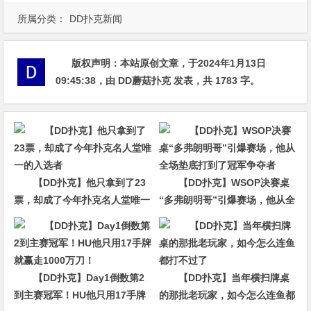
所属分类：
DD扑克新闻
版权声明：
本站原创文章，于2024年1月13日
09:45:38
，由
DD蘑菇扑克
发表，共 1783 字。
【DD扑克】他只拿到了23
【DD扑克】WSOP决赛桌
票，却成了今年扑克名人堂唯一
“多弗朗明哥”引爆赛场，他从全
的入选者
场垫底打到了冠军争夺者
【DD扑克】Day1倒数第2
【DD扑克】当年横扫牌桌
到主赛冠军！HU他只用17手牌
的那批老玩家，如今怎么连鱼都