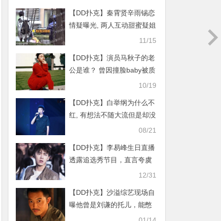
【DD扑克】秦霄贤辛雨锡恋
情疑曝光, 两人互动甜蜜疑姐
弟恋成真
11/15
【DD扑克】演员马秋子的老
公是谁？ 曾因撞脸baby被质
疑整容
10/19
【DD扑克】白举纲为什么不
红, 有想法不随大流但是却没
人捧
08/21
【DD扑克】李易峰生日直播
透露追选秀节目，直言夸虞
书欣很可爱
12/31
【DD扑克】沙溢综艺现场自
曝他曾是刘谦的托儿，能憋
这么久才说不容易呀
01/14