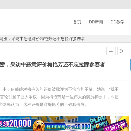
首页
DD新闻
DD教学
组闹掰，采访中恶意评价梅艳芳还不忘拉踩参赛者
闹掰，采访中恶意评价梅艳芳还不忘拉踩参赛者
》中，伊能静对梅艳芳的评价被批评为不恰当和不敬。她说：“我不
个言论引起了巨大争议，因为梅艳芳是一位伟大的演员和歌手，即使
少网民认为，这种评价是对梅艳芳的不敬和侮辱。