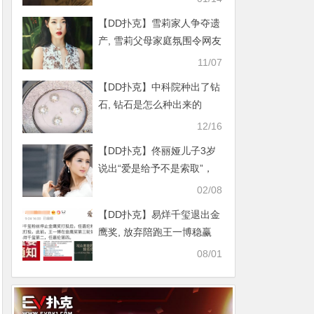
【DD扑克】雪莉家人争夺遗
产, 雪莉父母家庭氛围令网友
心寒！
11/07
【DD扑克】中科院种出了钻
石, 钻石是怎么种出来的
12/16
【DD扑克】佟丽娅儿子3岁
说出“爱是给予不是索取”，
懂事得让人心疼
02/08
【DD扑克】易烊千玺退出金
鹰奖, 放弃陪跑王一博稳赢
08/01