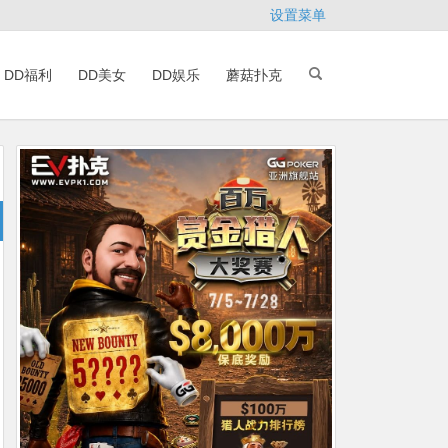
设置菜单
DD福利
DD美女
DD娱乐
蘑菇扑克