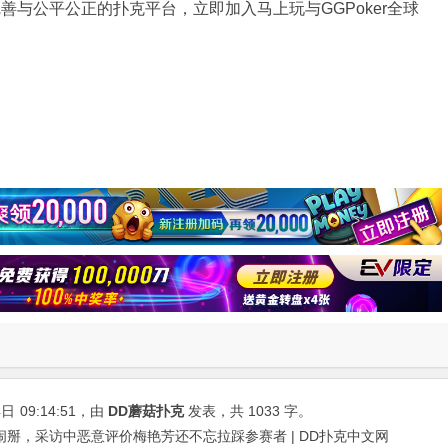
完善与公平公正的扑克平台，立即加入马上玩与GGPoker全球
4日
09:14:51
，由
DD蘑菇扑克
发表，共 1033 字。
闹掰，采访中恶意评价梅艳芳还不忘拉踩参赛者 | DD扑克中文网