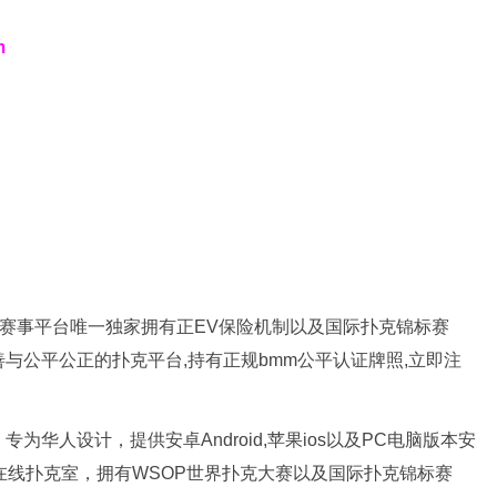
m
扑克赛事平台唯一独家拥有正EV保险机制以及国际扑克锦标赛
完善与公平公正的扑克平台,持有正规bmm公平认证牌照,立即注
为华人设计，提供安卓Android,苹果ios以及PC电脑版本安
牌在线扑克室，拥有WSOP世界扑克大赛以及国际扑克锦标赛