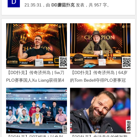
21:35:31
，由
DD蘑菇扑克
发表，共 957 字。
【DD扑克】传奇济州岛 | 5w刀
【DD扑克】传奇济州岛 | 64岁
PLO赛事国人Xu Liang获得第4
的Tom Bedell夺得PLO赛事冠
名，匈牙利Gergo Nagy夺冠
军，国人Shi Ning Dan获亚军
【DD扑克】DPT岘港 | 以色列
【DD扑克】专访丹牛的维加斯