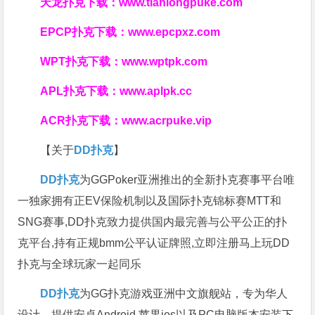
天龙扑克下载：
www.tianlongpuke.com
EPCP扑克下载：
www.epcpxz.com
WPT扑克下载：
www.wptpk.com
APL扑克下载：
www.aplpk.cc
ACR扑克下载：
www.acrpuke.vip
【关于
DD扑克
】
DD扑克
为GGPoker亚洲推出的全新扑克赛事平台唯
一独家拥有正EV保险机制以及国际扑克锦标赛MTT和
SNG赛事,DD扑克致力提供国内最完善与公平公正的扑
克平台,持有正规bmm公平认证牌照,立即注册马上玩DD
扑克与全球玩家一起同乐
DD扑克
为GG扑克游戏亚洲中文旗舰站，专为华人
设计，提供安卓Android,苹果ios以及PC电脑版本安装下