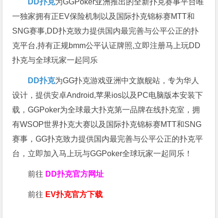
DD扑克
为GGPoker亚洲推出的全新扑克赛事平台唯
一独家拥有正EV保险机制以及国际扑克锦标赛MTT和
SNG赛事,DD扑克致力提供国内最完善与公平公正的扑
克平台,持有正规bmm公平认证牌照,立即注册马上玩DD
扑克与全球玩家一起同乐
DD扑克
为GG扑克游戏亚洲中文旗舰站，专为华人
设计，提供安卓Android,苹果ios以及PC电脑版本安装下
载，GGPoker为全球最大扑克第一品牌在线扑克室，拥
有WSOP世界扑克大赛以及国际扑克锦标赛MTT和SNG
赛事，GG扑克致力提供国内最完善与公平公正的扑克平
台，立即加入马上玩与GGPoker全球玩家一起同乐！
前往
DD扑克官方网址
前往
EV扑克官方下载