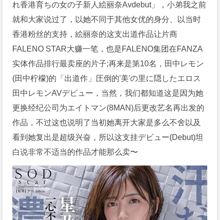
れ香港育ちの女の子新人絵丽奈Avdebut」，小弟我之前
就和大家说过了，以她不同于其他女优的身分、以当时
香港粉丝的支持，絵丽奈的这支出道作品让片商
FALENO STAR大赚一笔，也是FALENO集团在FANZA
实体作品排行最卖座的片子;再来是第10名，田中レモン
(田中柠檬)的「出道作」圧倒的'美'の里に隠したエロス
田中レモンAVデビュー，当然，我们都知道这是因为她
更换经纪公司为エイトマン(8MAN)后更改艺名再出发的
作品，不过这也说明了当初她离开大家是多么不舍以及
看到她复出是超级兴奋，所以这支挂デビュー(Debut)坦
白说非常不适当的作品才能那么卖〜