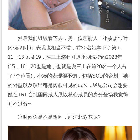
然后我们继续看下去，另一位艺能人「小凑よつ叶
(小凑四叶)」表现也相当不错，前20名她拿下了第6，
11，13 以及19，在三上悠亜引退企划洗榜的2023年
(15，16，20也是她，也就是说三上在前20名一个人占
了7个位置)，小凑的表现很不错，包括SOD的企划、她
的外型以及演出都是肉眼可见的成长，经纪公司会想要
她在TRE台北国际成人展以核心成员的身分登场我觉得
并不过分〜
这时候你是不是想问，那河北彩花呢?