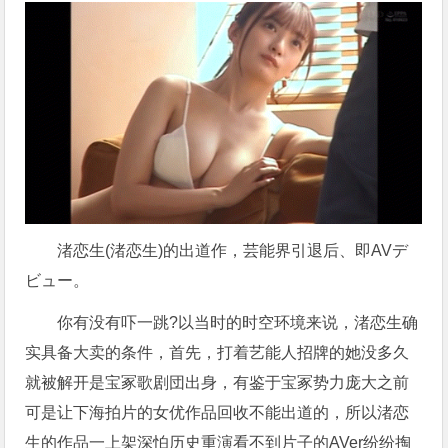
渚恋生(渚恋生)的出道作，芸能界引退后、即AVデ
ビュー。
你有没有吓一跳?以当时的时空环境来说，渚恋生确
实具备大卖的条件，首先，打着艺能人招牌的她没多久
就被解开是宝冢歌剧団出身，有鉴于宝冢势力庞大之前
可是让下海拍片的女优作品回收不能出道的，所以渚恋
生的作品一上架深怕历史重演看不到片子的AVer纷纷掏