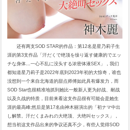
还有两支SOD STAR的作品：第12名是星乃莉子生
涯的第3支作品「汗だくで绝顶を缲り返す健康的でエッ
チな身体…一心不乱に没头する浓密体液SEX」，我们
都知道星乃莉子是2022年底到2023年初的大惊奇，谁也
没想到一个来自北海道的甜点师傅如此具有爆发力，而
SOD Star也很精准地抓到她比一般新人更为好战、耐战
以及久战的特质，目前来看这支作品很有可能会是她生
涯的最高峰;然后是第17名由神木丽演出的「初ナマ中出
し解禁。汗だくまみれの大绝顶、大绝叫セックス」，
想当初这支作品出来的争议还真不少，有些人觉得SOD