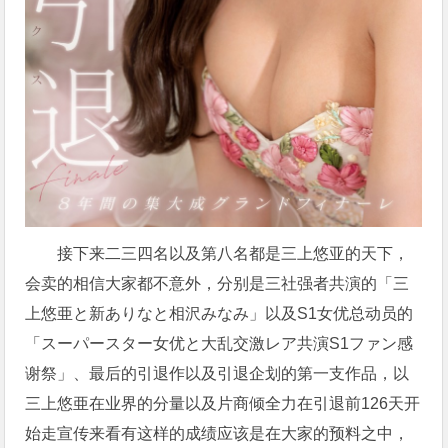
接下来二三四名以及第八名都是三上悠亚的天下，
会卖的相信大家都不意外，分别是三社强者共演的「三
上悠亜と新ありなと相沢みなみ」以及S1女优总动员的
「スーパースター女优と大乱交激レア共演S1ファン感
谢祭」、最后的引退作以及引退企划的第一支作品，以
三上悠亜在业界的分量以及片商倾全力在引退前126天开
始走宣传来看有这样的成绩应该是在大家的预料之中，