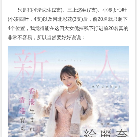
只是扣掉渚恋生(2支)、三上悠亜(7支)、小凑よつ叶
(小凑四叶，4支)以及河北彩花(3支)后，前20名就只剩下
4个位置，我觉得能在这四大女优摧残下打进前20名真的
非常不容易，所以当然要好好说说：