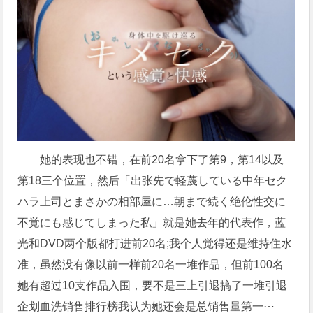
她的表现也不错，在前20名拿下了第9，第14以及
第18三个位置，然后「出张先で軽蔑している中年セク
ハラ上司とまさかの相部屋に…朝まで続く绝伦性交に
不覚にも感じてしまった私」就是她去年的代表作，蓝
光和DVD两个版都打进前20名;我个人觉得还是维持住水
准，虽然没有像以前一样前20名一堆作品，但前100名
她有超过10支作品入围，要不是三上引退搞了一堆引退
企划血洗销售排行榜我认为她还会是总销售量第一⋯