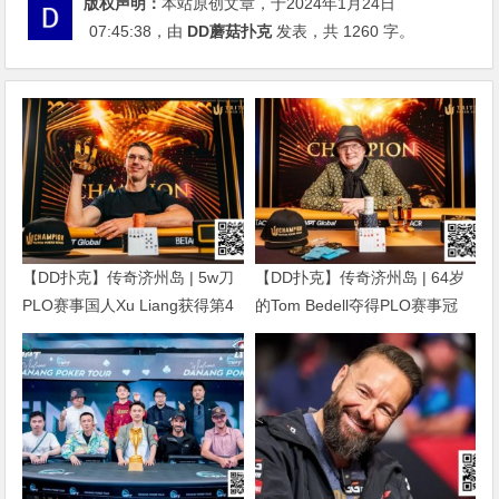
版权声明：
本站原创文章，于2024年1月24日
07:45:38
，由
DD蘑菇扑克
发表，共 1260 字。
【DD扑克】传奇济州岛 | 5w刀
【DD扑克】传奇济州岛 | 64岁
PLO赛事国人Xu Liang获得第4
的Tom Bedell夺得PLO赛事冠
名，匈牙利Gergo Nagy夺冠
军，国人Shi Ning Dan获亚军