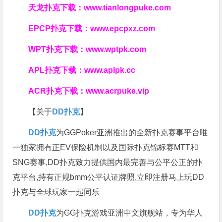
天龙扑克下载：
www.tianlongpuke.com
EPCP扑克下载：
www.epcpxz.com
WPT扑克下载：
www.wptpk.com
APL扑克下载：
www.aplpk.cc
ACR扑克下载：
www.acrpuke.vip
【关于
DD扑克
】
DD扑克
为GGPoker亚洲推出的全新扑克赛事平台唯
一独家拥有正EV保险机制以及国际扑克锦标赛MTT和
SNG赛事,DD扑克致力提供国内最完善与公平公正的扑
克平台,持有正规bmm公平认证牌照,立即注册马上玩DD
扑克与全球玩家一起同乐
DD扑克
为GG扑克游戏亚洲中文旗舰站，专为华人