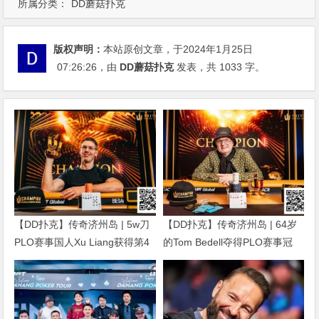
所属分类：
DD蘑菇扑克
版权声明：
本站原创文章，于2024年1月25日
07:26:26
，由
DD蘑菇扑克
发表，共 1033 字。
【DD扑克】传奇济州岛 | 5w刀
【DD扑克】传奇济州岛 | 64岁
PLO赛事国人Xu Liang获得第4
的Tom Bedell夺得PLO赛事冠
名，匈牙利Gergo Nagy夺冠
军，国人Shi Ning Dan获亚军