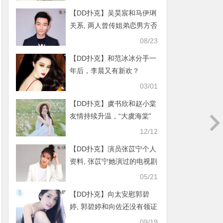
【DD扑克】吴昊宸和马伊琍
关系, 两人曾传姐弟恋男方否
认
08/23
【DD扑克】和范冰冰分手一
年后，李晨又有新欢？
03/01
【DD扑克】虞书欣和赵小棠
友情持续升温，“大虞海棠”
这对cp简直甜的牙疼
12/12
【DD扑克】演员张苡宁个人
资料, 张苡宁她演过的电视剧
有哪些
05/21
【DD扑克】向太安慰郭碧
婷, 郭碧婷和向佐还没有领证
结婚？
09/19