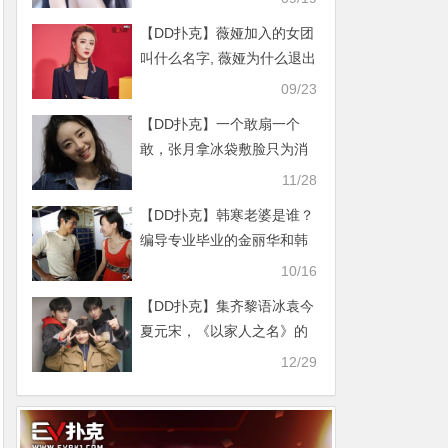
【DD扑克】薇娅加入的女团
叫什么名字, 薇娅为什么退出
女团去当主播了
09/23
【DD扑克】一个敢扇一个
敢，张月拿冰袋敷脸只为消
肿，敬业反倒惹来大麻烦
11/28
【DD扑克】韩寒老婆是谁？
编导专业毕业的金丽华和韩
寒是怎么认识的
10/16
【DD扑克】集齐黎语冰袁今
夏元宋，《以家人之名》的
导演怕是做梦都要笑醒了
12/29