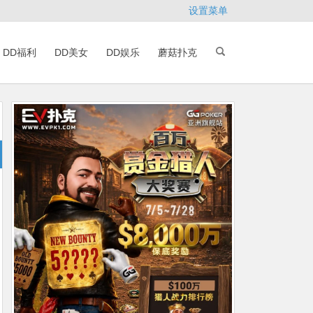
设置菜单
DD福利
DD美女
DD娱乐
蘑菇扑克