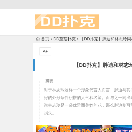
首页
DD蘑菇扑克
【DD扑克】胖迪和林志玲
A+
【DD扑克】胖迪和林志
摘要
对于林志玲这样一个形象代言人而言，胖迪与其
好的外形条件积攒的人气和名望。而与之一同出
说林志玲是一朵优雅而美妙的花，那么胖迪则可
损失。