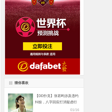
猜你喜欢
【DD扑克】张若昀涉及违约
纠纷，八字回应打消疑虑行
的端坐的正
01/16