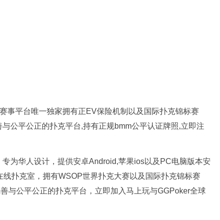
扑克赛事平台唯一独家拥有正EV保险机制以及国际扑克锦标赛
完善与公平公正的扑克平台,持有正规bmm公平认证牌照,立即注
为华人设计，提供安卓Android,苹果ios以及PC电脑版本安
牌在线扑克室，拥有WSOP世界扑克大赛以及国际扑克锦标赛
完善与公平公正的扑克平台，立即加入马上玩与GGPoker全球