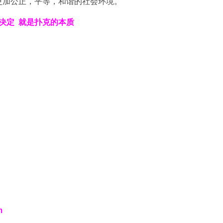
更加公正，平等，和谐的社会环境。
决定
就是扑克的本质
m