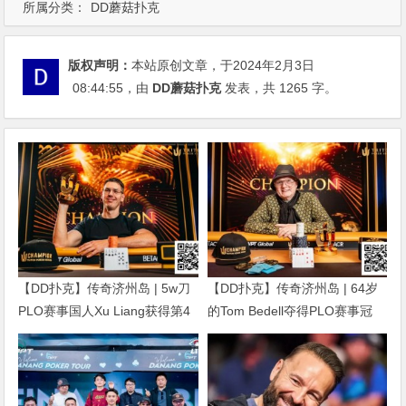
所属分类：
DD蘑菇扑克
版权声明：
本站原创文章，于2024年2月3日
08:44:55
，由
DD蘑菇扑克
发表，共 1265 字。
【DD扑克】传奇济州岛 | 5w刀
【DD扑克】传奇济州岛 | 64岁
PLO赛事国人Xu Liang获得第4
的Tom Bedell夺得PLO赛事冠
名，匈牙利Gergo Nagy夺冠
军，国人Shi Ning Dan获亚军