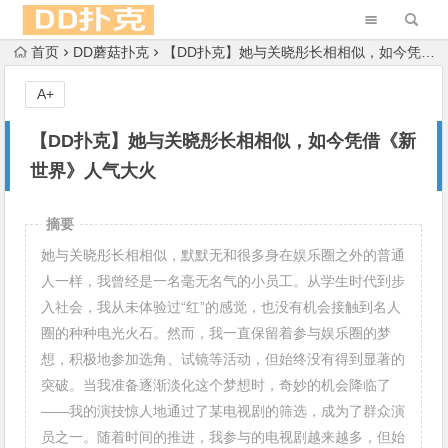
首页
DD蘑菇扑克
【DD扑克】她与关晓彤长相相似，如今凭借《新世界》人气大火
A+
【DD扑克】她与关晓彤长相相似，如今凭借《新
世界》人气大火
摘要
她与关晓彤长相相似，默默无和很多身在娱乐圈之外的普通
人一样，我曾经是一名毫无名气的小员工。从学生时代到步
入社会，我从未体验过“红”的感觉，也没有机会接触到名人
圈的种种电光火石。然而，我一直保留着参与娱乐圈的梦
想，积极地参加选角、试镜等活动，但始终没有得到显著的
突破。当我准备逐渐淡化这个梦想时，奇妙的机会降临了
——我的演技惊人地通过了某电视剧的筛选，成为了群众演
员之一。随着时间的推进，我参与的电视剧越来越多，但始