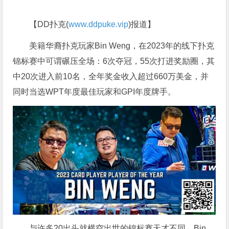
【DD扑克(
www.ddpuke.vip
)报道】
美籍华裔扑克玩家Bin Weng，在2023年的线下扑克
锦标赛中可谓碾压全场：6次夺冠，55次打进奖励圈，其
中20次进入前10名，全年奖金收入超过660万美金，并
同时当选WPT年度最佳玩家和GPI年度牌手。
与许多20出头就横空出世的锦标赛天才不同，Bin