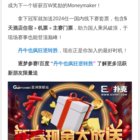
成为下一个斩获百W奖励的Moneymaker！
拿下冠军就加送2024任一国内线下赛套票，包含
5
天酒店住宿
＋
机票
＋
主赛门票
，助力国人乘风破浪，于
现场赛事也能登顶巅峰！
丹牛也疯狂逆转胜
，现在正是你加入的最好时机！
逐梦参赛!百度 “
丹牛也疯狂逆转胜
”
了解更多
活跃
新朋友限量送