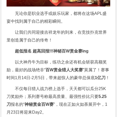
无论你是职业选手或娱乐玩家，都将在这场APL盛
宴中找到属于自己的精彩瞬间。
让我们共同迎接吉祥龙年的到来，在竞技扑克世界
里创造属于自己的传奇！
超低报名 超高回报!!!
神秘百W赏金赛
ing
以大神丹牛为目标，练功之余还有机会斩获高额奖
励，最好的战场绝非“
百W赏金猎人大奖赛
”莫属了！赛事
时间1月14日-2月5日，带来超惊人的豪华总保底
1亿刀
！
不仅每日猎人战力榜上选手，天天都可以瓜分25K
刀奖励外；系列赛号称最高质量、最强性价比只要
5.25
刀
报名的“
神秘赏金百W赛
”，现在正如火如荼展开中，1
月23日将迎来Day2。