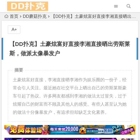
首页
DD蘑菇扑克
【DD扑克】土豪炫富好直接李湘直接晒出劳斯莱斯，做派太像暴发户
A+
【DD扑克】土豪炫富好直接李湘直接晒出劳斯莱
斯，做派太像暴发户
摘要
土豪炫富好直接，李湘直接晒李湘作为娱乐圈的一份子，经
常会引人关注。最近她在社交平台上晒出自己的劳斯莱斯豪
车引起了热议。许多网友都感到李湘的做法太过冒失，过于
炫耀自己的财富而不顾及其他人的感受。有些人甚至认为她
的做法十分像暴发户，有追求但却缺乏文化素养。