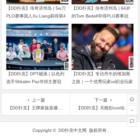
【DD扑克】传奇济州岛 | 5w刀
【DD扑克】传奇济州岛 | 64岁
PLO赛事国人Xu Liang获得第4
的Tom Bedell夺得PLO赛事冠
名，匈牙利Gergo Nagy夺冠
军，国人Shi Ning Dan获亚军
【DD扑克】DPT岘港 | 以色列
【DD扑克】专访丹牛的维加斯
选手Shkalim Paz夺得主赛冠
之路｜一个优秀玩家vs职业玩家
军，“小火炉” 卢梓杰斩获季军
的「最大差距」是什么？
上一篇
下一篇
【DD扑克】王牌家族直播间趣味无穷，腿成了话题华晨宇称晓彤为巨人
【DD扑克】关晓彤cos动漫人物诺天依，一双动漫腿抢镜网友：连PS都省了
文
章
Copyright ©
DD扑克中文网
版权所有.
导