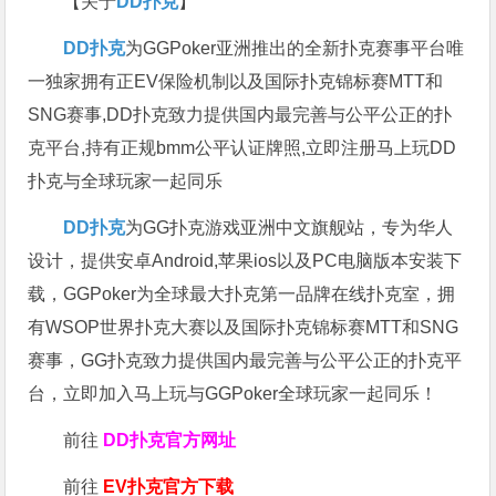
【关于
DD扑克
】
DD扑克
为GGPoker亚洲推出的全新扑克赛事平台唯
一独家拥有正EV保险机制以及国际扑克锦标赛MTT和
SNG赛事,DD扑克致力提供国内最完善与公平公正的扑
克平台,持有正规bmm公平认证牌照,立即注册马上玩DD
扑克与全球玩家一起同乐
DD扑克
为GG扑克游戏亚洲中文旗舰站，专为华人
设计，提供安卓Android,苹果ios以及PC电脑版本安装下
载，GGPoker为全球最大扑克第一品牌在线扑克室，拥
有WSOP世界扑克大赛以及国际扑克锦标赛MTT和SNG
赛事，GG扑克致力提供国内最完善与公平公正的扑克平
台，立即加入马上玩与GGPoker全球玩家一起同乐！
前往
DD扑克官方网址
前往
EV扑克官方下载