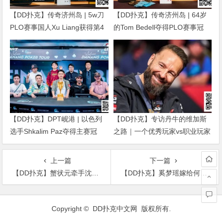
【DD扑克】传奇济州岛 | 5w刀
【DD扑克】传奇济州岛 | 64岁
PLO赛事国人Xu Liang获得第4
的Tom Bedell夺得PLO赛事冠
名，匈牙利Gergo Nagy夺冠
军，国人Shi Ning Dan获亚军
【DD扑克】DPT岘港 | 以色列
【DD扑克】专访丹牛的维加斯
选手Shkalim Paz夺得主赛冠
之路｜一个优秀玩家vs职业玩家
军，“小火炉” 卢梓杰斩获季军
的「最大差距」是什么？
上一篇
下一篇
【DD扑克】蟹状元牵手沈腾，着力打造大闸蟹第一品牌
【DD扑克】奚梦瑶嫁给何猷君的第一个生日，夫妻俩一起切蛋糕十分恩爱
文
章
Copyright ©
DD扑克中文网
版权所有.
导