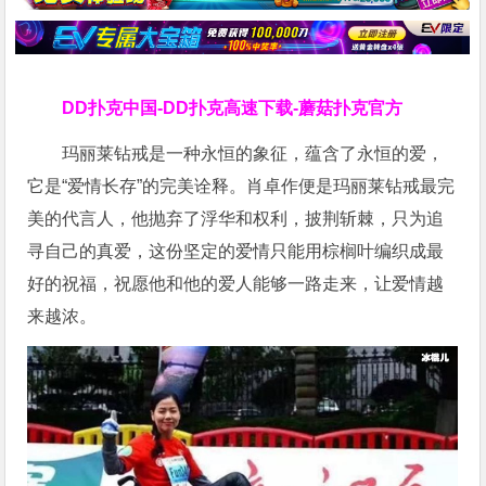
DD扑克中国-DD扑克高速下载-蘑菇扑克官方
玛丽莱钻戒是一种永恒的象征，蕴含了永恒的爱，
它是“爱情长存”的完美诠释。肖卓作便是玛丽莱钻戒最完
美的代言人，他抛弃了浮华和权利，披荆斩棘，只为追
寻自己的真爱，这份坚定的爱情只能用棕榈叶编织成最
好的祝福，祝愿他和他的爱人能够一路走来，让爱情越
来越浓。