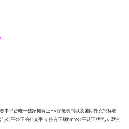
m
扑克赛事平台唯一独家拥有正EV保险机制以及国际扑克锦标赛
完善与公平公正的扑克平台,持有正规bmm公平认证牌照,立即注