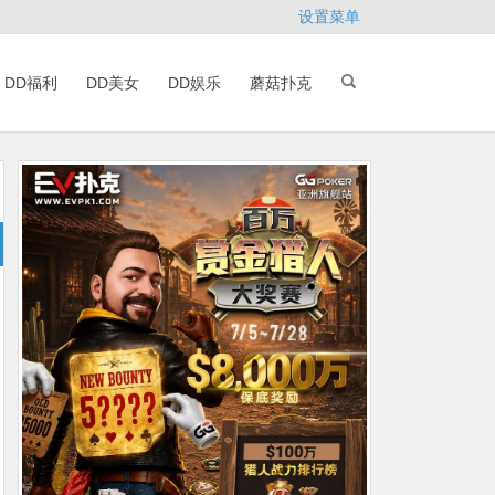
设置菜单
DD福利
DD美女
DD娱乐
蘑菇扑克