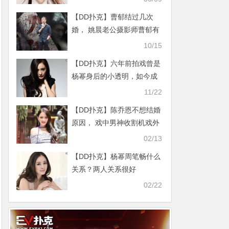
【DD扑克】曹郁结过几次
婚， 姚晨老公摄影师曹郁有
何家庭背景
10/15
【DD扑克】六年前拍戏曾是
杨幂身后的小透明，如今成
为这档综艺唯一女mc
11/22
【DD扑克】陈乔恩不想结婚
原因， 戏中男神收割机戏外
却孑然一身！
02/13
【DD扑克】杨幂周笔畅什么
关系？两人关系很好
02/22