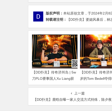
版权声明：
本站原创文章，于2024年2月8
转载请注明：
【DD扑克】婆媳风暴后，林志
【DD扑克】传奇济州岛 | 5w
【DD扑克】传奇济州岛
刀PLO赛事国人Xu Liang获
岁的Tom Bedell夺
得第4名，匈牙利Gergo
事冠军，国人Shi Nin
Nagy夺冠
亚军
上一篇
【DD扑克】鹿晗自曝一家人交流方式特殊，除夕夜当天吃