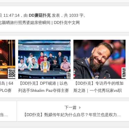
日
11:47:14
，由
DD蘑菇扑克
发表，共 1033 字。
颖晒旅行照秀婆媳亲密瞬间 | DD扑克中文网
 | 64
【DD扑克】DPT岘港 | 以色
【DD扑克】专访丹牛的维加
得PLO赛
列选手Shkalim Paz夺得主赛
斯之路｜一个优秀玩家vs职
g Dan获
冠军，“小火炉” 卢梓杰斩获
业玩家的「最大差距」是什
季军
么？
下一篇
泡面
【DD扑克】甄嬛传年妃为什么自尽？年世兰也是权力的牺牲品