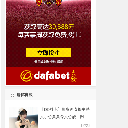
猜你喜欢
【DD扑克】郑爽再直播主持
人小心翼翼令人心酸，网
友：又来捞金了！
12/23