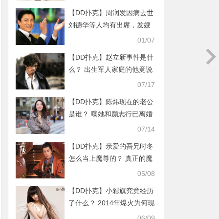
【DD扑克】周润发因病去世
刘德华等人均有出席，发嫂
回应：大吉大利
01/07
【DD扑克】赵立新事件是什
么？ 出生军人家庭的他竟说
出如此混账话
07/17
【DD扑克】陈炜现在的老公
是谁？ 曝她和颜志行已离婚
是真的吗
07/14
【DD扑克】亲爱的吾兄时冬
怎么当上魔尊的？ 真正的魔
尊是谁他去哪了
05/08
【DD扑克】小彩旗究竟经历
了什么？ 2014年爆火为何现
今变得悄无声息
06/09