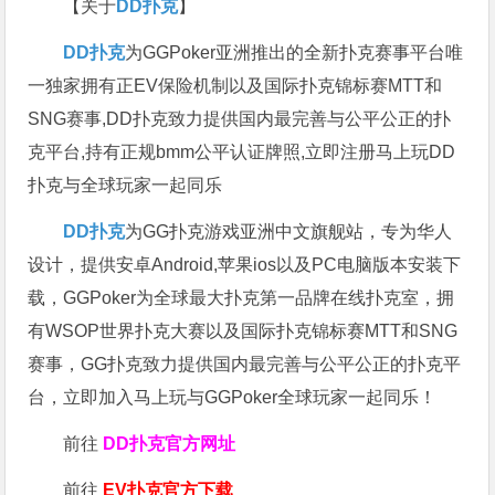
【关于
DD扑克
】
DD扑克
为GGPoker亚洲推出的全新扑克赛事平台唯
一独家拥有正EV保险机制以及国际扑克锦标赛MTT和
SNG赛事,DD扑克致力提供国内最完善与公平公正的扑
克平台,持有正规bmm公平认证牌照,立即注册马上玩DD
扑克与全球玩家一起同乐
DD扑克
为GG扑克游戏亚洲中文旗舰站，专为华人
设计，提供安卓Android,苹果ios以及PC电脑版本安装下
载，GGPoker为全球最大扑克第一品牌在线扑克室，拥
有WSOP世界扑克大赛以及国际扑克锦标赛MTT和SNG
赛事，GG扑克致力提供国内最完善与公平公正的扑克平
台，立即加入马上玩与GGPoker全球玩家一起同乐！
前往
DD扑克官方网址
前往
EV扑克官方下载