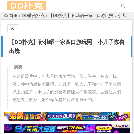
首页
DD蘑菇扑克
【DD扑克】孙莉晒一家四口游玩照，小儿子惊喜出镜
A+
【DD扑克】孙莉晒一家四口游玩照，小儿子惊喜
出镜
摘要
在这组照片中，小儿子的表情尤为丰富，兴奋、好奇、惊
喜，种种情感轮流展现。尤其是一张大儿子和小儿子坐在滑
梯上的照片，小儿子的惊喜表情让人不禁发笑。这也让人们
更想去了解孙莉这个母亲是如何教育孩子的。