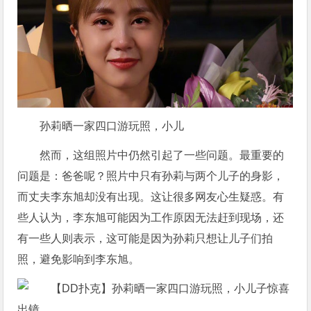
孙莉晒一家四口游玩照，小儿
然而，这组照片中仍然引起了一些问题。最重要的
问题是：爸爸呢？照片中只有孙莉与两个儿子的身影，
而丈夫李东旭却没有出现。这让很多网友心生疑惑。有
些人认为，李东旭可能因为工作原因无法赶到现场，还
有一些人则表示，这可能是因为孙莉只想让儿子们拍
照，避免影响到李东旭。