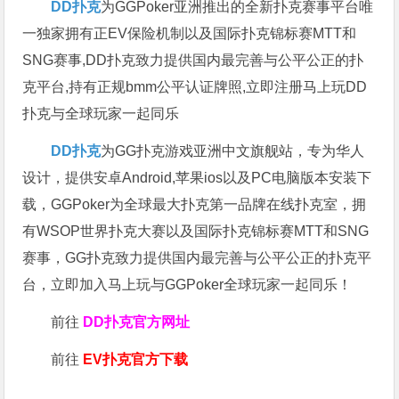
DD扑克
为GGPoker亚洲推出的全新扑克赛事平台唯
一独家拥有正EV保险机制以及国际扑克锦标赛MTT和
SNG赛事,DD扑克致力提供国内最完善与公平公正的扑
克平台,持有正规bmm公平认证牌照,立即注册马上玩DD
扑克与全球玩家一起同乐
DD扑克
为GG扑克游戏亚洲中文旗舰站，专为华人
设计，提供安卓Android,苹果ios以及PC电脑版本安装下
载，GGPoker为全球最大扑克第一品牌在线扑克室，拥
有WSOP世界扑克大赛以及国际扑克锦标赛MTT和SNG
赛事，GG扑克致力提供国内最完善与公平公正的扑克平
台，立即加入马上玩与GGPoker全球玩家一起同乐！
前往
DD扑克官方网址
前往
EV扑克官方下载