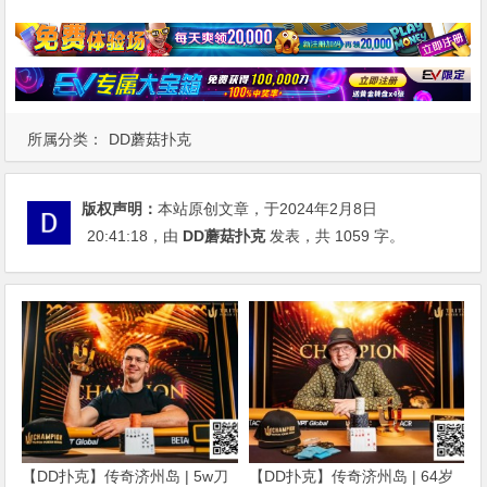
所属分类：
DD蘑菇扑克
版权声明：
本站原创文章，于2024年2月8日
20:41:18
，由
DD蘑菇扑克
发表，共 1059 字。
【DD扑克】传奇济州岛 | 5w刀
【DD扑克】传奇济州岛 | 64岁