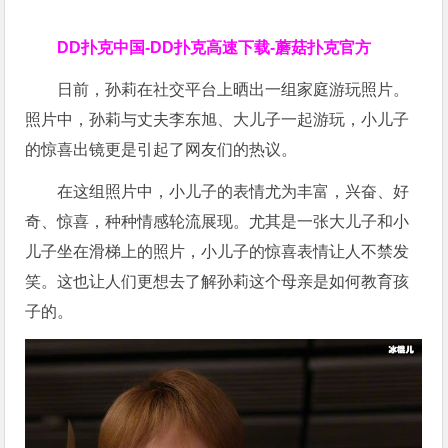
DD扑克中国-DD扑克高速下载-蘑菇扑克官方
日前，孙莉在社交平台上晒出一组家庭游玩照片。
照片中，孙莉与丈夫李东旭、大儿子一起游玩，小儿子
的惊喜出镜更是引起了网友们的热议。
在这组照片中，小儿子的表情尤为丰富，兴奋、好
奇、惊喜，种种情感轮流展现。尤其是一张大儿子和小
儿子坐在滑梯上的照片，小儿子的惊喜表情让人不禁发
笑。这也让人们更想去了解孙莉这个母亲是如何教育孩
子的。