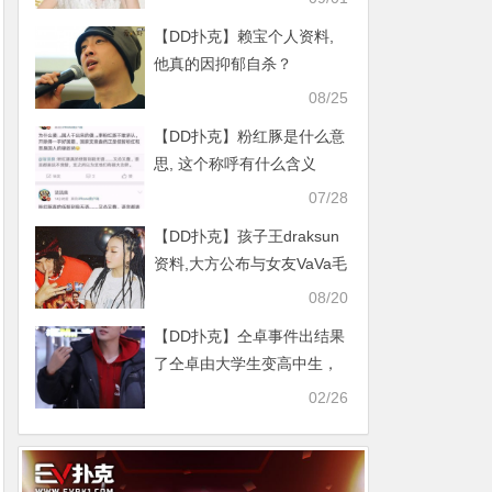
【DD扑克】赖宝个人资料,
他真的因抑郁自杀？
08/25
【DD扑克】粉红豚是什么意
思, 这个称呼有什么含义
07/28
【DD扑克】孩子王draksun
资料,大方公布与女友VaVa毛
衍七恋情
08/20
【DD扑克】仝卓事件出结果
了仝卓由大学生变高中生，
继父被撤职处分
02/26