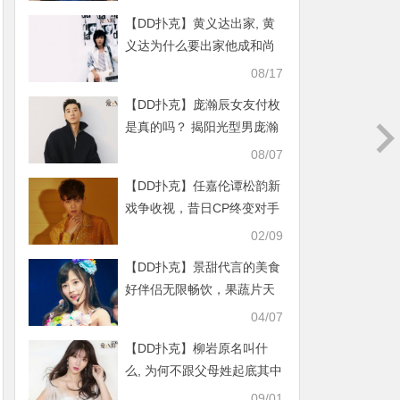
【DD扑克】黄义达出家, 黄
义达为什么要出家他成和尚
了吗？
08/17
【DD扑克】庞瀚辰女友付枚
是真的吗？ 揭阳光型男庞瀚
辰家境背景
08/07
【DD扑克】任嘉伦谭松韵新
戏争收视，昔日CP终变对手
02/09
【DD扑克】景甜代言的美食
好伴侣无限畅饮，果蔬片天
然健康
04/07
【DD扑克】柳岩原名叫什
么, 为何不跟父母姓起底其中
缘由竟如此让人不忍
09/01