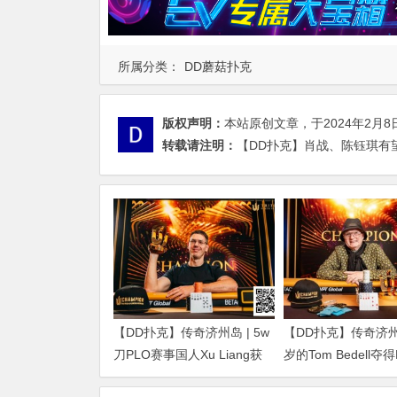
所属分类：
DD蘑菇扑克
版权声明：
本站原创文章，于2024年2月8
转载请注明：
【DD扑克】肖战、陈钰琪有望
【DD扑克】传奇济州岛 | 5w
【DD扑克】传奇济州岛
刀PLO赛事国人Xu Liang获
岁的Tom Bedell夺
得第4名，匈牙利Gergo
事冠军，国人Shi Nin