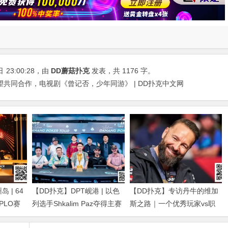
日
23:00:28
，由
DD蘑菇扑克
发表，共 1176 字。
共同合作，电视剧《曾记否，少年同游》 | DD扑克中文网
 | 64
【DD扑克】DPT岘港 | 以色
【DD扑克】专访丹牛的维加
得PLO赛
列选手Shkalim Paz夺得主赛
斯之路｜一个优秀玩家vs职
g Dan获
冠军，“小火炉” 卢梓杰斩获
业玩家的「最大差距」是什