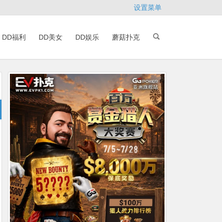
设置菜单
DD福利
DD美女
DD娱乐
蘑菇扑克