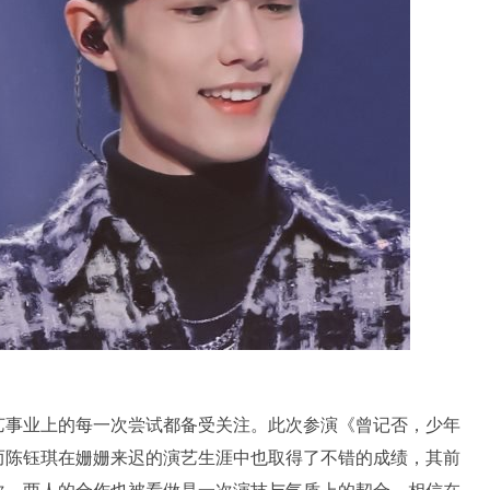
艺事业上的每一次尝试都备受关注。此次参演《曾记否，少年
而陈钰琪在姗姗来迟的演艺生涯中也取得了不错的成绩，其前