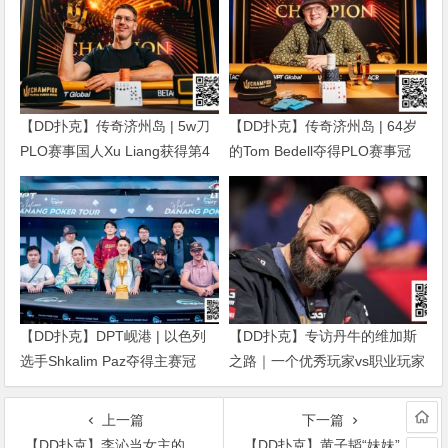
【DD扑克】传奇济州岛 | 5w刀
【DD扑克】传奇济州岛 | 64岁
PLO赛事国人Xu Liang获得第4
的Tom Bedell夺得PLO赛事冠
名，匈牙利Gergo Nagy夺冠
军，国人Shi Ning Dan获亚军
【DD扑克】DPT岘港 | 以色列
【DD扑克】专访丹牛的维加斯
选手Shkalim Paz夺得主赛冠
之路｜一个优秀玩家vs职业玩家
军，“小火炉” 卢梓杰斩获季军
的「最大差距」是什么？
上一篇
下一篇
【DD扑克】李沁当女主的《锦绣南歌》已经开播！这次搭档的是热门的他
【DD扑克】黄子韬“妹妹”成功出圈了？不靠颜值靠实力