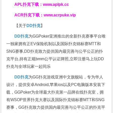
APL扑克下载：
www.aplpk.cc
ACR扑克下载：
www.acrpuke.vip
【关于
DD扑克
】
DD扑克
为GGPoker亚洲推出的全新扑克赛事平台唯
一独家拥有正EV保险机制以及国际扑克锦标赛MTT和
SNG赛事,DD扑克致力提供国内最完善与公平公正的扑
克平台,持有正规bmm公平认证牌照,立即注册马上玩DD
扑克与全球玩家一起同乐
DD扑克
为GG扑克游戏亚洲中文旗舰站，专为华人
设计，提供安卓Android,苹果ios以及PC电脑版本安装下
载，GGPoker为全球最大扑克第一品牌在线扑克室，拥
有WSOP世界扑克大赛以及国际扑克锦标赛MTT和SNG
赛事，GG扑克致力提供国内最完善与公平公正的扑克平