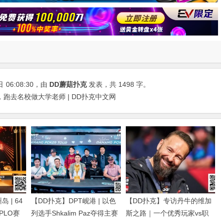
日
06:08:30
，由
DD蘑菇扑克
发表，共 1498 字。
跑去名校做大学老师 | DD扑克中文网
 | 64
【DD扑克】DPT岘港 | 以色
【DD扑克】专访丹牛的维加
得PLO赛
列选手Shkalim Paz夺得主赛
斯之路｜一个优秀玩家vs职