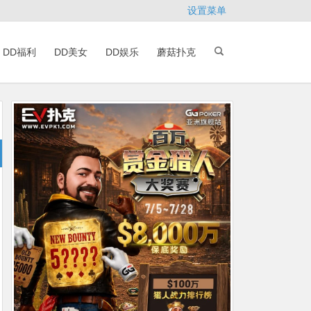
设置菜单
DD福利
DD美女
DD娱乐
蘑菇扑克