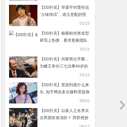
【DD扑克】华晨宇对贾玲说
“土味情话”，谁注意配的照
片像极了偷看的我
01/23
【DD扑克】杨紫粉丝将造型
师骂上热搜，要求更换团队
人员是不是管的太宽了
03/11
【DD扑克】何家再次齐聚，
为赌王举办三七法事46岁的
她穿搭很洋气
01/13
【DD扑克】景甜到底什么来
头, 知乎网友多次爆料景甜身
世
08/02
【DD扑克】以家人之名李尖
尖男朋友谁演的？ 郑舒然扮
演者郁子阳资料
08/12