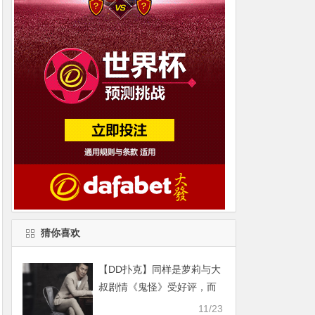
猜你喜欢
【DD扑克】同样是萝莉与大
叔剧情《鬼怪》受好评，而
陈建斌演的剧却成烂片
11/23