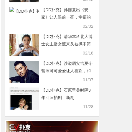
【DD扑克】孙俪复出《安
家》让人眼前一亮，幸福的
家庭生活让娘娘的演技大涨
02/02
【DD扑克】清华本科北大博
士女主播女流来头被扒不简
单！
02/18
【DD扑克】沙溢晒安吉夏令
营照可可爱爱让人喜欢，和
沙溢一模一样
01/07
【DD扑克】石原里美时隔3
年回归拍剧，新剧
《Destiny》演检察官
11/28