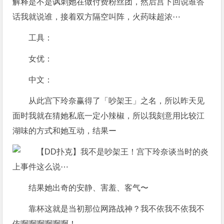
解释是不是讽刺她在做付费粉丝团，然后宫下回说谁答
话我就说谁，接着双方隔空叫阵，火药味超浓⋯
工具：
女优：
中文：
从此宫下玲奈赢得了「吵架王」之名，所以昨天见
面时我就在猜她私底一定小辣椒，所以我刻意用比较江
湖味的方式和她互动，结果ー
结果她出奇的安静、害羞、客气〜
靠杯这就是当初那位网路战神？我不依我不依我不
依啊啊啊啊啊啊！