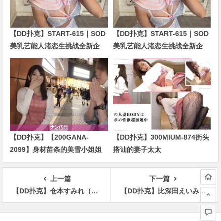
【DD扑克】START-615｜SOD
【DD扑克】START-615｜SOD
美乳艺能人渚恋生挑战全新企
美乳艺能人渚恋生挑战全新企
划！剧情全面升级引发关注
划！剧情全面升级引发关注
【DD扑克】【200GANA-
【DD扑克】300MIUM-874街头
2099】身材苗条的美雪小姐姐
搭讪的妻子太太
上一篇
下一篇
【DD扑克】仓本すみれ（仓本菫）作品MIAA-536介绍及封面预览
【DD扑克】比深田えいみ(深田咏美)还强！9月最强素人片的四大金钗是谁？
文