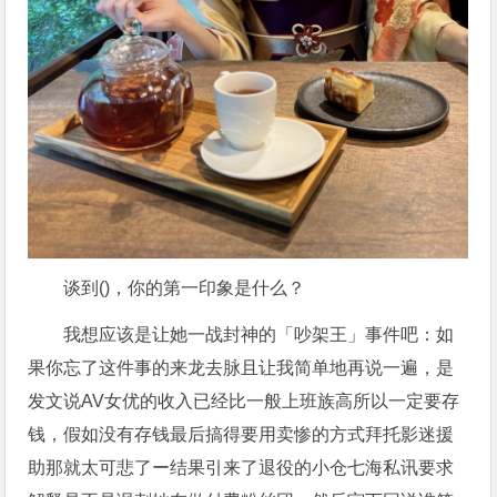
谈到()，你的第一印象是什么？
我想应该是让她一战封神的「吵架王」事件吧：如
果你忘了这件事的来龙去脉且让我简单地再说一遍，是
发文说AV女优的收入已经比一般上班族高所以一定要存
钱，假如没有存钱最后搞得要用卖惨的方式拜托影迷援
助那就太可悲了ー结果引来了退役的小仓七海私讯要求