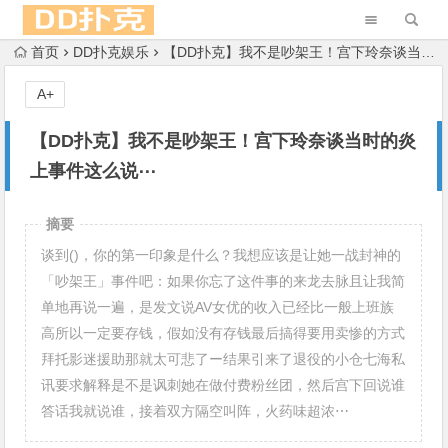
首页
DD扑克娱乐
【DD扑克】我不是吵架王！宫下玲奈谈当时的炎上事件这么说⋯
A+
【DD扑克】我不是吵架王！宫下玲奈谈当时的炎
上事件这么说⋯
摘要
谈到()，你的第一印象是什么？我想应该是让她一战封神的
「吵架王」事件吧：如果你忘了这件事的来龙去脉且让我简
单地再说一遍，是发文说AV女优的收入已经比一般上班族
高所以一定要存钱，假如没有存钱最后搞得要用卖惨的方式
拜托影迷援助那就太可悲了ー结果引来了退役的小仓七海私
讯要求解释是不是讽刺她在做付费粉丝团，然后宫下回说谁
答话我就说谁，接着双方隔空叫阵，火药味超浓⋯