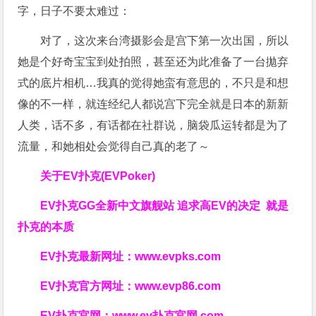
字，日子不要太难过：
对了，这次来台湾摄影会是宫下第一次出国，所以
她是个好奇宝宝到处拍照，甚至还为此准备了一台拋弃
式的底片相机…我真的觉得她蛮有意思的，不只是和想
像的不一样，就连经纪人都说宫下完全就是日本的新新
人类，话不多，有话都在社群说，脑袋瓜运转都是为了
流量，和她相处会觉得自己真的老了～
关于
EV扑克(EVPoker)
EV扑克GG
全新中文旗舰站
追求高EV
的决定
就是
扑克的本质
EV扑克最新网址：
www.evpks.com
EV扑克官方网址：
www.evp86.com
EV扑克官网：
www.ev扑克官网.com