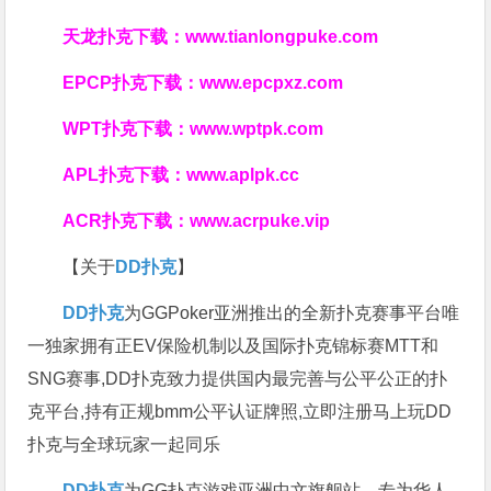
天龙扑克下载：
www.tianlongpuke.com
EPCP扑克下载：
www.epcpxz.com
WPT扑克下载：
www.wptpk.com
APL扑克下载：
www.aplpk.cc
ACR扑克下载：
www.acrpuke.vip
【关于
DD扑克
】
DD扑克
为GGPoker亚洲推出的全新扑克赛事平台唯
一独家拥有正EV保险机制以及国际扑克锦标赛MTT和
SNG赛事,DD扑克致力提供国内最完善与公平公正的扑
克平台,持有正规bmm公平认证牌照,立即注册马上玩DD
扑克与全球玩家一起同乐
DD扑克
为GG扑克游戏亚洲中文旗舰站，专为华人