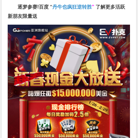
逐梦参赛!百度 “
丹牛也疯狂逆转胜
”
了解更多
活跃
新朋友限量送