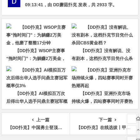
09:13:41
，由
DD蘑菇扑克
发表，共 2933 字。
【DD扑克】WSOP主赛事
【DD扑克】没有解说、没
“拖时间门”：为躺赚2万美金，
有剧本，这档扑克节目凭什么杀
他磨了整整17分钟
回CBS黄金档？
【DD扑克】AI模拟百万次
【DD扑克】亚洲扑克市场
后得出华人选手问鼎主赛冠军概
持续火爆，四站赛事同时开赛热
率仅3%
潮再起
上一篇
下一篇
【DD扑克】中国勇士登顶APL三金！挑战巅峰赛场的壮举揭秘～新春佳节彩头来袭!!
【DD扑克】在线选拔丨甲辰龙年喜乐会TJPT在线选拔跨年盛典将于2月10日至2月19日正式开启！