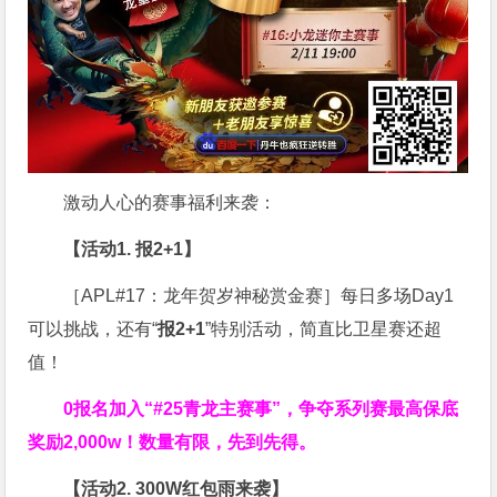
激动人心的赛事福利来袭：
【活动1. 报2+1】
［APL#17：龙年贺岁神秘赏金赛］每日多场Day1
可以挑战，还有“
报2+1
”特别活动，简直比卫星赛还超
值！
0报名加入“#25青龙主赛事”，争夺系列赛最高保底
奖励2,000w！数量有限，先到先得。
【活动2. 300W红包雨来袭】