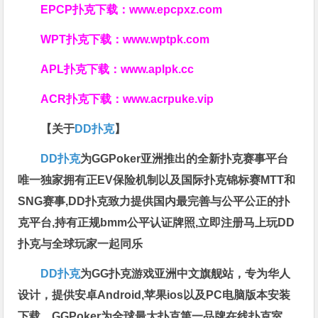
EPCP扑克下载：
www.epcpxz.com
WPT扑克下载：
www.wptpk.com
APL扑克下载：
www.aplpk.cc
ACR扑克下载：
www.acrpuke.vip
【关于
DD扑克
】
DD扑克
为GGPoker亚洲推出的全新扑克赛事平台
唯一独家拥有正EV保险机制以及国际扑克锦标赛MTT和
SNG赛事,DD扑克致力提供国内最完善与公平公正的扑
克平台,持有正规bmm公平认证牌照,立即注册马上玩DD
扑克与全球玩家一起同乐
DD扑克
为GG扑克游戏亚洲中文旗舰站，专为华人
设计，提供安卓Android,苹果ios以及PC电脑版本安装
下载，GGPoker为全球最大扑克第一品牌在线扑克室，