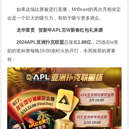
如果这场比赛被进行直播，MrBeast的再次亮相肯定
会是一个巨大的吸引力，有助于吸引更多观众。
龙华富贵 贺新年
APL
百W新春红包礼
来袭
2024APL亚洲扑克联盟
总保底
1.88亿
，25场百w奖
励的奖杯赛每晚19:00准时火热开打，本周推荐的赛事
有：