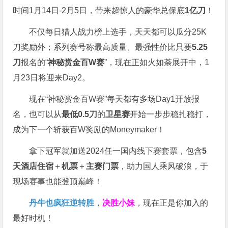
时间1月14日-2月5日，带来超惊人的豪华总保底
1亿刀
！
不仅每日猎人战力榜上选手，天天都可以瓜分25K
刀奖励外；系列赛号称最高质量、最强性价比只要
5.25
刀
报名的“
神秘赏金百W赛
”，现在正如火如荼展开中，1
月23日将迎来Day2。
现在“神秘赏金百W赛”每天都有多场Day1开放报
名，也可以从
最低0.5刀
的
卫星赛
开始一步步稳扎稳打，
成为下一个斩获百W奖励的Moneymaker！
拿下冠军就加送2024任一国内线下赛套票，包含
5
天酒店住宿
＋
机票
＋
主赛门票
，助力国人乘风破浪，于
现场赛事也能登顶巅峰！
丹牛也疯狂逆转胜
，
决胜小妹
，现在正是你加入的
最好时机！