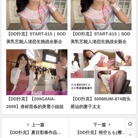
【DD扑克】START-615｜SOD
【DD扑克】START-615｜SOD
美乳艺能人渚恋生挑战全新企
美乳艺能人渚恋生挑战全新企
划！剧情全面升级引发关注
划！剧情全面升级引发关注
【DD扑克】【200GANA-
【DD扑克】300MIUM-874街头
2099】身材苗条的美雪小姐姐
搭讪的妻子太太
上一篇
下一篇
【DD扑克】夏目彩春作品IPX-572介绍及封面预览
【DD扑克】桜空もも(樱空桃)作品IPX-868介绍及封面预览