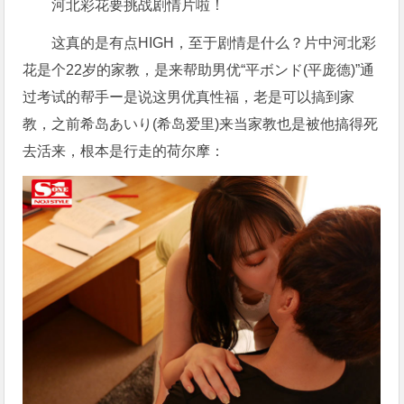
河北彩花要挑战剧情片啦！
这真的是有点HIGH，至于剧情是什么？片中河北彩
花是个22岁的家教，是来帮助男优“平ボンド(平庞德)”通
过考试的帮手ー是说这男优真性福，老是可以搞到家
教，之前希岛あいり(希岛爱里)来当家教也是被他搞得死
去活来，根本是行走的荷尔摩：