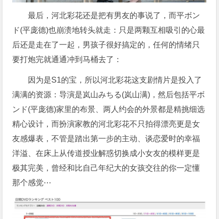
最后，河北彩花还是把有男友的事说了，而平ボン
ド(平庞德)也崩溃地转头就走：只是两颗互相吸引的心最
后还是走在了一起，男孩子很好搞定的，任何的情绪只
要打炮完就通通冲到马桶去了：
因为是S1的宝，所以河北彩花这支剧情片是投入了
满满的资源：导演是岚山みちる(岚山满)，然后包括平ボ
ンド(平庞德)家里的布景、两人约会的外景都是精挑细选
精心设计，而扮演家教的河北彩花不只拍得漂亮更是女
友感爆表，不管是踏出第一步的主动、谈恋爱时的幸福
洋溢、在床上从传道授业解惑切换成小女友的模样更是
极其完美，曾经和比自己年纪大的女孩交往的你一定懂
那个感觉⋯