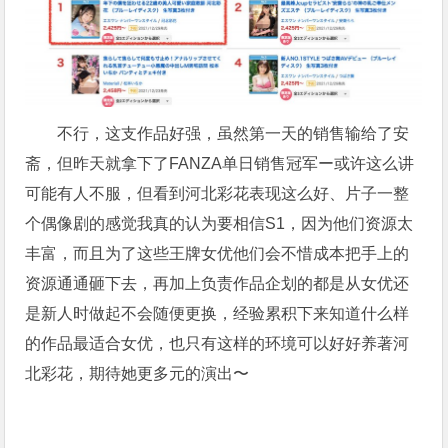
不行，这支作品好强，虽然第一天的销售输给了安
斋，但昨天就拿下了FANZA单日销售冠军ー或许这么讲
可能有人不服，但看到河北彩花表现这么好、片子一整
个偶像剧的感觉我真的认为要相信S1，因为他们资源太
丰富，而且为了这些王牌女优他们会不惜成本把手上的
资源通通砸下去，再加上负责作品企划的都是从女优还
是新人时做起不会随便更换，经验累积下来知道什么样
的作品最适合女优，也只有这样的环境可以好好养著河
北彩花，期待她更多元的演出〜