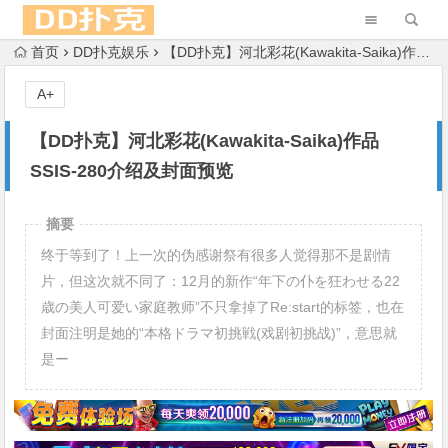
首页
DD扑克娱乐
【DD扑克】河北彩花(Kawakita-Saika)作品SSIS-280介绍及封面预览
A+
【DD扑克】河北彩花(Kawakita-Saika)作品
SSIS-280介绍及封面预览
摘要
终于等到了！上一次的伪感谢祭有很多人觉得那不是剧情
片，但这次就不同了：12月的新作“年下の仆を狂わせる22
歳の美人可爱い家庭教师”不只拿掉了Re:start的标签，也在
封面注明是她的“本格ドラマ初挑戦(戏剧初挑战)”，意思就
是ー