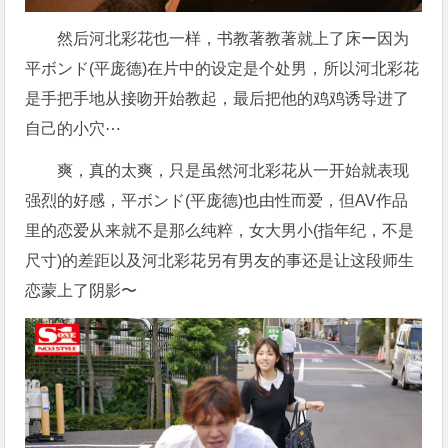
然后河北彩花也一样，书教著教著就上了床ー因为
平ボンド(平庞德)在片中的设定是个处男，所以河北彩花
是手把手地从接吻开始教起，最后把他的鸡鸡诱导进了
自己的小穴⋯
爽，真的太爽，只是虽然河北彩花从一开始就表现
强烈的好感，平ボンド(平庞德)也由性而爱，但AV作品
里的恋爱从来就不是那么纯粹，女大男小(指年纪，不是
尺寸)的差距以及河北彩花另有男友的事还是让这段师生
恋蒙上了阴影〜