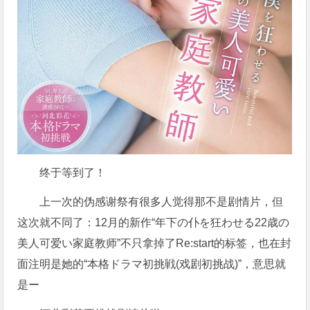
终于等到了！
上一次的伪感谢祭有很多人觉得那不是剧情片，但
这次就不同了：12月的新作“年下の仆を狂わせる22歳の
美人可爱い家庭教师”不只拿掉了Re:start的标签，也在封
面注明是她的“本格ドラマ初挑戦(戏剧初挑战)”，意思就
是ー