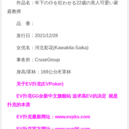
作品名：年下の仆を狂わせる22歳の美人可爱い家
庭教师
品 番：
发行日：2021/12/28
女优名：河北彩花(Kawakita-Saika)
事务所：CruseGroup
身高/罩杯：169公分/E罩杯
关于
EV扑克(EVPoker)
EV扑克GG
全新中文旗舰站
追求高EV
的决定
就是
扑克的本质
EV扑克最新网址：
www.evpks.com
EV扑克官方网址：
www.evp86.com