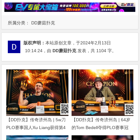
所属分类：
DD蘑菇扑克
版权声明：
本站原创文章，于2024年2月13日
10:14:24
，由
DD蘑菇扑克
发表，共 1104 字。
【DD扑克】传奇济州岛 | 5w刀
【DD扑克】传奇济州岛 | 64岁
PLO赛事国人Xu Liang获得第4
的Tom Bedell夺得PLO赛事冠
名，匈牙利Gergo Nagy夺冠
军，国人Shi Ning Dan获亚军