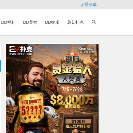
设置菜单
DD福利
DD美女
DD娱乐
蘑菇扑克