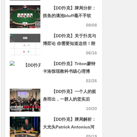
【DD扑克】牌局分析：
抓鱼的满池bluff毫不手软
08/08
【DD扑克】关于扑克与
博弈论 你需要知道这些！附
实战秘籍
06/16
【DD扑克】Triton蒙特
卡洛惊现教科书级心理博
弈：Haxton如何用“三层思
02/26
维”让对手在河牌弃掉超对？
【DD扑克】一个人的挺
身而出，一群人的坚实后
盾：中国选手用团结和理性
10/20
“叫停”偏见
【DD扑克】牌局解析：
大光头Patrick Antonius河
牌灵魂读牌后以小博大
05/19