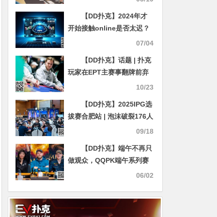
【DD扑克】2024年才
开始接触online是否太迟？
这么晚入行还有得赚吗？
07/04
【DD扑克】话题 | 扑克
玩家在EPT主赛事翻牌前弃
掉KK，他是对的吗？
10/23
【DD扑克】2025IPG选
拔赛合肥站 | 泡沫破裂176人
奖励圈大门敞开，王固越领
09/18
衔77人晋级第三轮
【DD扑克】端午不再只
做观众，QQPK端午系列赛
助你零成本前往KPC主赛！
06/02